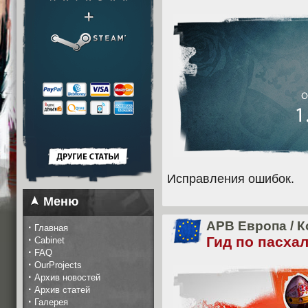
Исправления ошибок.
Меню
APB Европа
/
К
·
Главная
·
Гид по пасха
Cabinet
·
FAQ
·
OurProjects
·
Архив новостей
·
Архив статей
·
Галерея