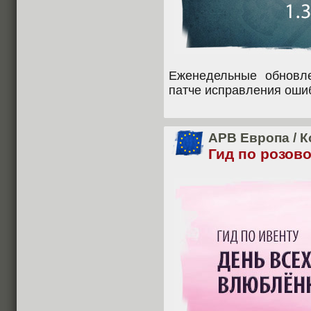
Еженедельные обновл
патче исправления оши
APB Европа
/
К
Гид по розово