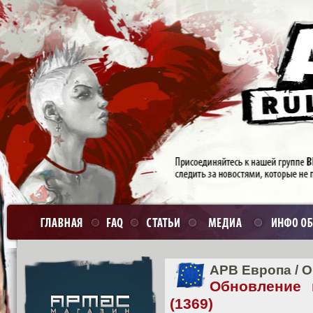
APB Европа
/
О
Обновление 
(1369)