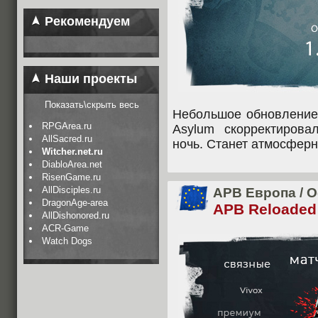
Рекомендуем
Наши проекты
Показать\скрыть весь
Небольшое обновление 
RPGArea.ru
Asylum скорректирова
AllSacred.ru
ночь. Станет атмосфер
Witcher.net.ru
DiabloArea.net
RisenGame.ru
AllDisciples.ru
APB Европа
/
О
DragonAge-area
APB Reloaded
AllDishonored.ru
ACR-Game
Watch Dogs