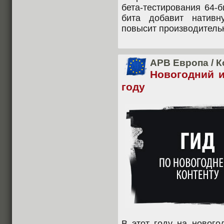
бета-тестирования 64-
бита добавит натив
повысит производительн
APB Европа
/
К
Новогодний и
году
В этот году на нового