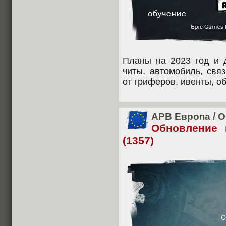
Планы на 2023 год и д
читы, автомобиль, свя
от гриферов, ивенты, о
APB Европа
/
О
Обновление 
(1357)