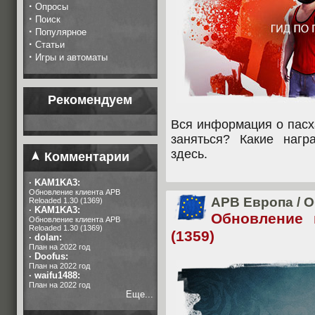
·
Опросы
·
Поиск
·
Популярное
·
Статьи
·
Игры и автоматы
Рекомендуем
Вся информация о пасх
заняться? Какие наг
здесь.
Комментарии
·
KAM1KA3:
Обновление клиента APB
APB Европа
/
О
Reloaded 1.30 (1369)
·
KAM1KA3:
Обновление 
Обновление клиента APB
Reloaded 1.30 (1369)
(1359)
·
dolan:
План на 2022 год
·
Doofus:
План на 2022 год
·
waifu1488:
План на 2022 год
Еще...