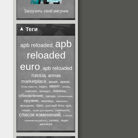
Загрузить свой рисунок
Теги
apb
apb reloaded
,
reloaded
euro
apb reloaded
,
russia
armas
,
marketplace
,
,
,
акция
армас
,
,
ивент
,
,
видео
блиц-новости
иннова
,
,
,
новинка
конкурс
комплект
обновление
,
,
,
одежда
оптимизация
оружие
,
,
,
перевод
перманент
,
,
,
приз
праздник
русский блог apb
,
,
,
скидки
скриншоты
скины для оружия
список изменений
,
,
статья
,
,
ящик
халява
технические работы
джокера