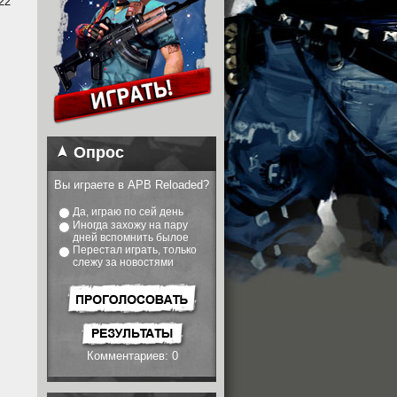
22
Опрос
Вы играете в APB Reloaded?
Да, играю по сей день
Иногда захожу на пару
дней вспомнить былое
Перестал играть, только
слежу за новостями
Комментариев: 0