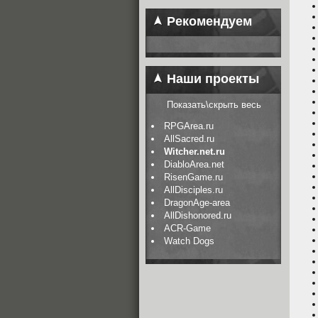
Рекомендуем
Наши проекты
Показать\скрыть весь
RPGArea.ru
AllSacred.ru
Witcher.net.ru
DiabloArea.net
RisenGame.ru
AllDisciples.ru
DragonAge-area
AllDishonored.ru
ACR-Game
Watch Dogs