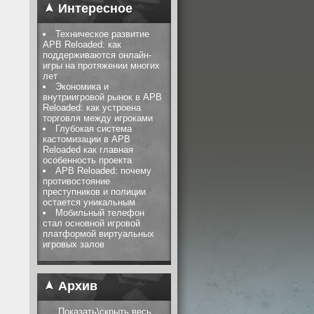
Интересное
Техническое развитие
APB Reloaded: как
поддерживаются онлайн-
игры на протяжении многих
лет
Экономика и
внутриигровой рынок в APB
Reloaded: как устроена
торговля между игроками
Глубокая система
кастомизации в APB
Reloaded как главная
особенность проекта
APB Reloaded: почему
противостояние
преступников и полиции
остается уникальным
Мобильный телефон
стал основной игровой
платформой виртуальных
игровых залов
Архив
Показать\скрыть весь