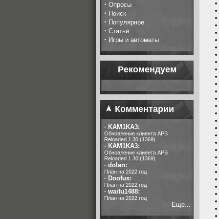
·
Опросы
·
Поиск
·
Популярное
·
Статьи
·
Игры и автоматы
Рекомендуем
Комментарии
·
KAM1KA3:
Обновление клиента APB
Reloaded 1.30 (1369)
·
KAM1KA3:
Обновление клиента APB
Reloaded 1.30 (1369)
·
dolan:
План на 2022 год
·
Doofus:
План на 2022 год
·
waifu1488:
План на 2022 год
Еще...