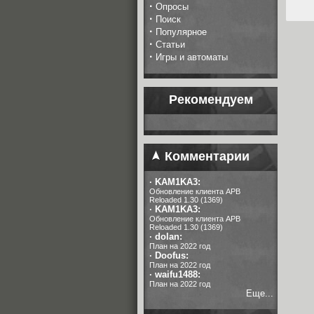
·
Опросы
·
Поиск
·
Популярное
·
Статьи
·
Игры и автоматы
Рекомендуем
Комментарии
·
KAM1KA3:
Обновление клиента APB
Reloaded 1.30 (1369)
·
KAM1KA3:
Обновление клиента APB
Reloaded 1.30 (1369)
·
dolan:
План на 2022 год
·
Doofus:
План на 2022 год
·
waifu1488:
План на 2022 год
Еще...