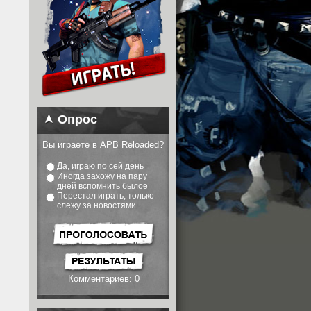
Опрос
Вы играете в APB Reloaded?
Да, играю по сей день
Иногда захожу на пару
дней вспомнить былое
Перестал играть, только
слежу за новостями
Комментариев: 0