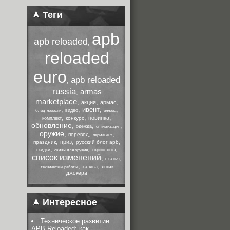
Теги
apb
apb reloaded
,
reloaded
euro
apb reloaded
,
russia
armas
,
marketplace
,
,
,
акция
армас
,
,
ивент
,
,
видео
блиц-новости
иннова
,
,
,
новинка
конкурс
комплект
обновление
,
,
,
одежда
оптимизация
оружие
,
,
,
перевод
перманент
,
,
,
приз
праздник
русский блог apb
,
,
,
скидки
скриншоты
скины для оружия
список изменений
,
,
статья
,
,
ящик
халява
технические работы
джокера
Интересное
Техническое развитие
APB Reloaded: как