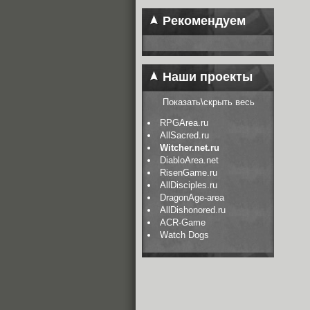
Рекомендуем
Наши проекты
Показать\скрыть весь
RPGArea.ru
AllSacred.ru
Witcher.net.ru
DiabloArea.net
RisenGame.ru
AllDisciples.ru
DragonAge-area
AllDishonored.ru
ACR-Game
Watch Dogs