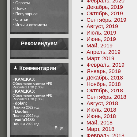
Февраль, 2020
·
Опросы
Декабрь, 2019
·
Поиск
Октябрь, 2019
·
Популярное
·
Сентябрь, 2019
Статьи
·
Игры и автоматы
Август, 2019
Июль, 2019
Июнь, 2019
Рекомендуем
Май, 2019
Апрель, 2019
Март, 2019
Февраль, 2019
Комментарии
Январь, 2019
Декабрь, 2018
·
KAM1KA3:
Ноябрь, 2018
Обновление клиента APB
Reloaded 1.30 (1369)
Октябрь, 2018
·
KAM1KA3:
Обновление клиента APB
Сентябрь, 2018
Reloaded 1.30 (1369)
Август, 2018
·
dolan:
План на 2022 год
Июль, 2018
·
Doofus:
Июнь, 2018
План на 2022 год
·
waifu1488:
Май, 2018
План на 2022 год
Еще...
Март, 2018
Февраль, 2018