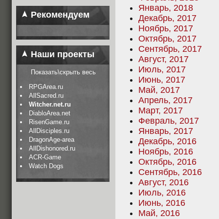
Январь, 2018
Рекомендуем
Декабрь, 2017
Ноябрь, 2017
Октябрь, 2017
Сентябрь, 2017
Наши проекты
Август, 2017
Июль, 2017
Показать\скрыть весь
Июнь, 2017
RPGArea.ru
Май, 2017
AllSacred.ru
Апрель, 2017
Witcher.net.ru
Март, 2017
DiabloArea.net
Февраль, 2017
RisenGame.ru
Январь, 2017
AllDisciples.ru
DragonAge-area
Декабрь, 2016
AllDishonored.ru
Ноябрь, 2016
ACR-Game
Октябрь, 2016
Watch Dogs
Сентябрь, 2016
Август, 2016
Июль, 2016
Июнь, 2016
Май, 2016