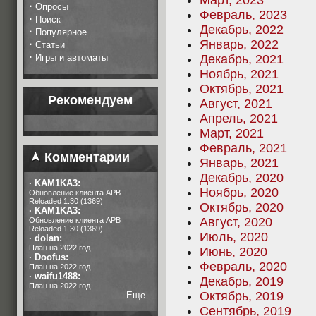
Март, 2023
·
Опросы
Февраль, 2023
·
Поиск
Декабрь, 2022
·
Популярное
Январь, 2022
·
Статьи
·
Игры и автоматы
Декабрь, 2021
Ноябрь, 2021
Октябрь, 2021
Рекомендуем
Август, 2021
Апрель, 2021
Март, 2021
Февраль, 2021
Комментарии
Январь, 2021
Декабрь, 2020
·
KAM1KA3:
Ноябрь, 2020
Обновление клиента APB
Reloaded 1.30 (1369)
Октябрь, 2020
·
KAM1KA3:
Август, 2020
Обновление клиента APB
Reloaded 1.30 (1369)
Июль, 2020
·
dolan:
План на 2022 год
Июнь, 2020
·
Doofus:
Февраль, 2020
План на 2022 год
·
waifu1488:
Декабрь, 2019
План на 2022 год
Октябрь, 2019
Еще...
Сентябрь, 2019