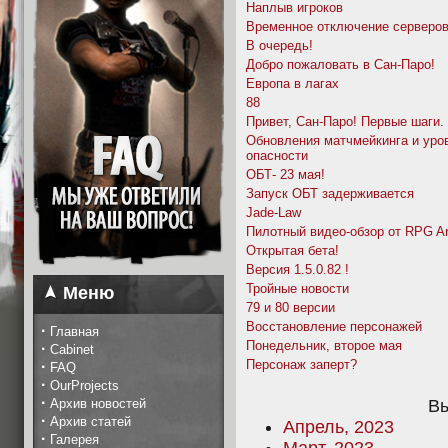
Наплыв игроков
Временное отключение серверов
В очередь!
Добро пожаловать в Сан-Паро!
Европа в лагах
88
Привет, Сан-Паро! Первые шаги.
Обновления матчмейкинга и уро
опасности
ОБТ- 23 мая!
Запуск ОБТ задерживается
Jade-Law
Пилотный видео-обзор от RPG A
Открытая бета!
Версия 1.5.0.82 !
Тройные новости
Меню
79 и 80 версии
Восстановление персонажей
·
Главная
Понедельник, второе мая
·
Cabinet
Персонаж заперт?
·
FAQ
·
OurProjects
·
Архив новостей
Вы
·
Архив статей
Апрель, 2023
·
Галерея