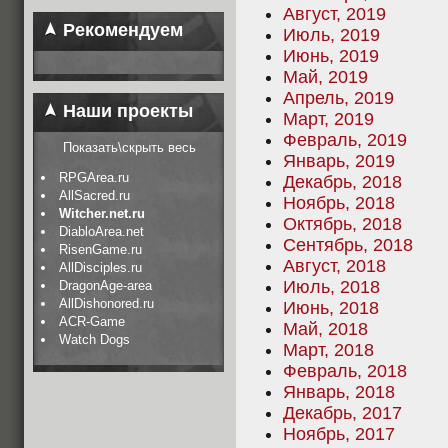
Август, 2019
Рекомендуем
Июль, 2019
Июнь, 2019
Май, 2019
Апрель, 2019
Наши проекты
Март, 2019
Февраль, 2019
Показать\скрыть весь
Январь, 2019
RPGArea.ru
Декабрь, 2018
AllSacred.ru
Ноябрь, 2018
Witcher.net.ru
Октябрь, 2018
DiabloArea.net
Сентябрь, 2018
RisenGame.ru
Август, 2018
AllDisciples.ru
Июль, 2018
DragonAge-area
AllDishonored.ru
Июнь, 2018
ACR-Game
Май, 2018
Watch Dogs
Март, 2018
Февраль, 2018
Январь, 2018
Декабрь, 2017
Ноябрь, 2017