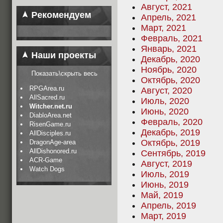
Август, 2021
Рекомендуем
Апрель, 2021
Март, 2021
Февраль, 2021
Январь, 2021
Наши проекты
Декабрь, 2020
Ноябрь, 2020
Показать\скрыть весь
Октябрь, 2020
RPGArea.ru
Август, 2020
AllSacred.ru
Июль, 2020
Witcher.net.ru
Июнь, 2020
DiabloArea.net
Февраль, 2020
RisenGame.ru
Декабрь, 2019
AllDisciples.ru
Октябрь, 2019
DragonAge-area
AllDishonored.ru
Сентябрь, 2019
ACR-Game
Август, 2019
Watch Dogs
Июль, 2019
Июнь, 2019
Май, 2019
Апрель, 2019
Март, 2019