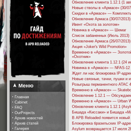
Обновление клиента 1.12.1 (1 ав
Новые стволы в «Армасе» (30/07
Скидки в «Армасе» — Комплекты
Обновление Армаса (30/07/2013)
Ивент «Охота за золотом»
Новинка в «Армасе» — Шемаг
Список забаненных (Июль 2013)
Обновление Армаса (26/07/2013)
Акция «Joker's Wild Promotion»
Временно в «Армасе» — Золото
«Охотник»
Обновление клиента 1.12.1 (24 и
Новинка в «Армасе» — NFAS-12 'T
Ждет ли нас блокировка IP-адре
Новые связные, тачки, пушки и 
Розыгрыш перманентного ATAC 
Меню
Временно в «Армасе» — Skateboa
Обновление 1.12.1 — Обсуждае
·
Главная
Временно в «Армасе» — Urban W
·
Cabinet
Обновление клиента 1.12.1 (Asy
·
FAQ
·
Бишада «Киссаки» и Бишада «М
OurProjects
·
В APB Reloaded появится новый
Архив новостей
·
Архив статей
Блокировка бразильских IP-адре
·
Галерея
Asylum возвращается 17 июля 2