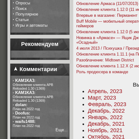
·
Опросы
Обновление Армаса (11/07/2013)
·
Поиск
Обновление клиента 1.12.0 (11 и
·
Популярное
Впервые в магазине: Перманент
·
Статьи
Buff Mobile — мобильный операт
·
Игры и автоматы
геймеров
Обновление клиента 1.12.0 (5 ию
Новинка в «Армасе» — Ящик Дж
«Осадный»
Рекомендуем
4 июля 2013 / Психушка / Прези
Обновление клиента 1.11.1 (на П
Разоблачение: Midtown District
Обновление клиента 1.12.X (2 и
Комментарии
Роль продюсера в команде
·
KAM1KA3:
Вы
Обновление клиента APB
Reloaded 1.30 (1369)
Апрель, 2023
·
KAM1KA3:
Март, 2023
Обновление клиента APB
Reloaded 1.30 (1369)
Февраль, 2023
·
dolan:
План на 2022 год
Декабрь, 2022
·
Doofus:
Январь, 2022
План на 2022 год
·
waifu1488:
Декабрь, 2021
План на 2022 год
Ноябрь, 2021
Еще...
Октябрь, 2021