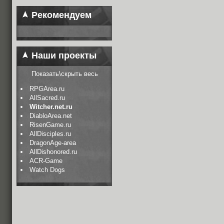
Рекомендуем
Наши проекты
Показать\скрыть весь
RPGArea.ru
AllSacred.ru
Witcher.net.ru
DiabloArea.net
RisenGame.ru
AllDisciples.ru
DragonAge-area
AllDishonored.ru
ACR-Game
Watch Dogs