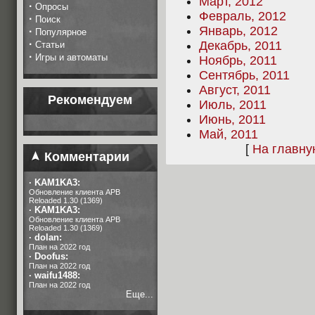
Март, 2012
·
Опросы
Февраль, 2012
·
Поиск
Январь, 2012
·
Популярное
·
Декабрь, 2011
Статьи
·
Игры и автоматы
Ноябрь, 2011
Сентябрь, 2011
Август, 2011
Рекомендуем
Июль, 2011
Июнь, 2011
Май, 2011
[
На главн
Комментарии
·
KAM1KA3:
Обновление клиента APB
Reloaded 1.30 (1369)
·
KAM1KA3:
Обновление клиента APB
Reloaded 1.30 (1369)
·
dolan:
План на 2022 год
·
Doofus:
План на 2022 год
·
waifu1488:
План на 2022 год
Еще...