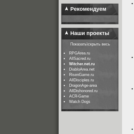
Рекомендуем
Наши проекты
Показать\скрыть весь
RPGArea.ru
AllSacred.ru
Witcher.net.ru
DiabloArea.net
RisenGame.ru
AllDisciples.ru
DragonAge-area
AllDishonored.ru
ACR-Game
Watch Dogs