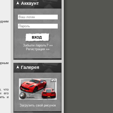
Аккаунт
одним
Забыли пароль? »»
Регистрация »»
ярным
Галерея
, что
и его
ить и
Загрузить свой рисунок