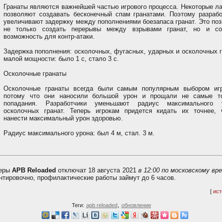
Гранаты являются важнейшей частью игрового процесса. Некоторые л
позволяют создавать бесконечный спам гранатами. Поэтому разрабо
увеличивают задержку между пополнениями боезапаса гранат. Это по
не только создать перерывы между взрывами гранат, но и со
возможность для контр-атаки.
Задержка пополнения: осколочных, фугасных, ударных и осколочных 
малой мощности: было 1 с, стало 3 с.
Осколочные гранаты
Осколочные гранаты всегда были самым популярным выбором игр
потому что они наносили большой урон и прощали не самые т
попадания. Разработчики уменьшают радиус максимального 
осколочных гранат. Теперь игрокам придется кидать их точнее, 
нанести максимальный урон здоровью.
Радиус максимального урона: был 4 м, стал. 3 м.
еры
APB Reloaded
отключат 18 августа 2021
в 12:00 по московскому вр
нтировочно, профилактические работы займут до 6 часов.
[
ист
,
Теги:
apb reloaded
обновление