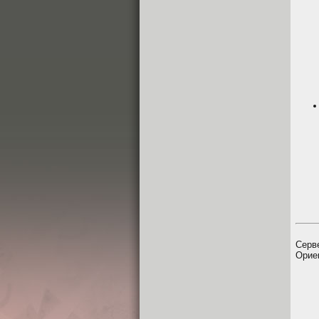
Серв
Орие