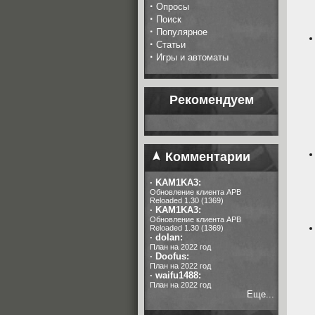
·
Опросы
·
Поиск
·
Популярное
·
Статьи
·
Игры и автоматы
Рекомендуем
Комментарии
·
KAM1KA3:
Обновление клиента APB
Reloaded 1.30 (1369)
·
KAM1KA3:
Обновление клиента APB
Reloaded 1.30 (1369)
·
dolan:
План на 2022 год
·
Doofus:
План на 2022 год
·
waifu1488:
План на 2022 год
Еще...