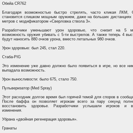
Обейа CR762
Благодаря возможностью быстро стрелять, часто кликая ЛКМ, 
становится слишком мощным оружием, даже на больших дистанциях 
метров с модификатором «Сверловка ствола 3».
Разработчики уменьшают урон здоровью, что снизит на 5 м
возможность оружия убивать с 5-ти выстрелов. А также теперь 4 вы
будут наносить 880 очков урона, вместо летальных 980 очков.
Урон здоровью: был 245, стал 220.
Стаба-PIG
Это изменение уже давно должно было появиться в игре, но все ник
выпадала возможность.
Урон выносливости: было 675, стало 750.
Пульверизатор (Med Spray)
Этот расходник долгое время был горячей темой для споров в сообщ
После баффа он позволяет игрокам всего за пару секунд полн
восстановить здоровье. Разработчики услышали игроков и в
изменения.
Убрана «двойная регенерация здоровья».
Гранаты