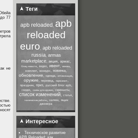
Теги
Обейа
до 77
apb
apb reloaded
,
етров
reloaded
стрела
euro
apb reloaded
,
russia
armas
,
marketplace
,
,
,
акция
армас
,
,
ивент
,
,
видео
блиц-новости
иннова
ак не
,
,
,
новинка
конкурс
комплект
обновление
,
,
,
одежда
оптимизация
оружие
,
,
,
перевод
перманент
,
,
,
приз
праздник
русский блог apb
,
,
,
скидки
скриншоты
скины для оружия
список изменений
,
,
статья
,
,
естве.
ящик
халява
технические работы
джокера
остью
носят
Интересное
Техническое развитие
APB Reloaded: как