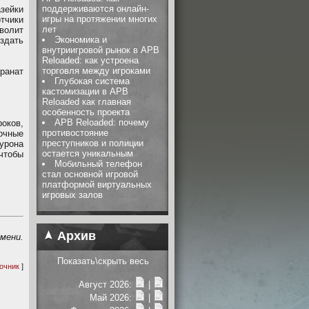
поддерживаются онлайн-
азейки
игры на протяжении многих
тчики
лет
зволит
Экономика и
здать
внутриигровой рынок в APB
Reloaded: как устроена
торговля между игроками
гранат
Глубокая система
кастомизации в APB
Reloaded как главная
особенность проекта
APB Reloaded: почему
оков,
противостояние
очные
преступников и полиции
урона
остается уникальным
чтобы
Мобильный телефон
стал основной игровой
платформой виртуальных
игровых залов
Архив
емени.
Показать\скрыть весь
очник
]
Август 2026:
|
Май 2026:
|