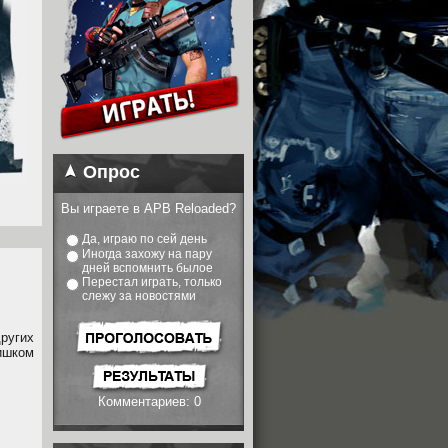
Опрос
Вы играете в APB Reloaded?
Да, играю по сей день
Иногда захожу на пару
дней вспомнить былое
Перестал играть, только
слежу за новостями
ругих
ишком
Комментариев: 0