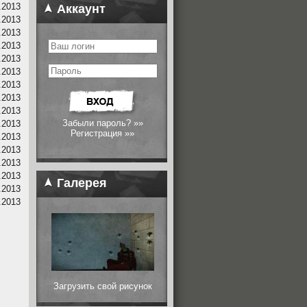
.2013
Аккаунт
.2013
.2013
.2013
.2013
.2013
.2013
.2013
.2013
Забыли пароль? »»
.2013
Регистрация »»
.2013
.2013
.2013
.2013
Галерея
.2013
.2013
Загрузить свой рисунок