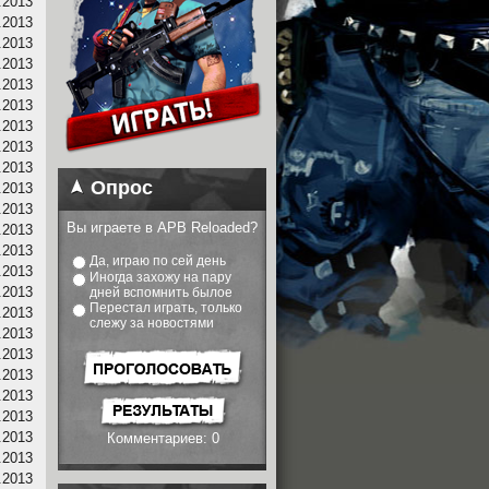
.2013
.2013
.2013
.2013
.2013
.2013
.2013
.2013
.2013
Опрос
.2013
.2013
Вы играете в APB Reloaded?
.2013
.2013
Да, играю по сей день
.2013
Иногда захожу на пару
.2013
дней вспомнить былое
Перестал играть, только
.2013
слежу за новостями
.2013
.2013
.2013
.2013
.2013
.2013
Комментариев: 0
.2013
.2013