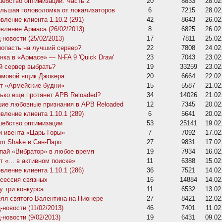
ебство оптимизации: Часть 2
20
8833
28.02
льшая головоломка от локализаторов
6
7215
28.02
вление клиента 1.10.2 (291)
42
8643
26.02
вление Армаса (26/02/2013)
8
6825
26.02
-новости (25/02/2013)
17
7811
25.02
попасть на лучший сервер?
22
7808
24.02
нка в «Армасе» — N-FA 9 'Quick Draw'
23
7043
23.02
й сервер выбрать?
19
33259
23.02
мовой ящик Джокера
20
6664
22.02
т «Армейские будни»
15
5587
21.02
ько еще протянет APB Reloaded?
34
14026
21.02
ие любовные признания в APB Reloaded
12
7345
20.02
вление клиента 1.10.1 (289)
6
5641
20.02
ебство оптимизации
53
25141
19.02
и ивента «Царь Горы»
7
7092
17.02
em Shake в Сан-Паро
27
9831
17.02
пай «Вибратор» в любое время
19
7934
16.02
т «... в активном поиске»
11
6388
15.02
вление клиента 1.10.1 (286)
36
7521
14.02
сессия связных
16
14884
14.02
у три конкурса
11
6532
13.02
ля святого Валентина на Пионере
27
8421
12.02
-новости (11/02/2013)
46
7401
11.02
-новости (9/02/2013)
19
6431
09.02