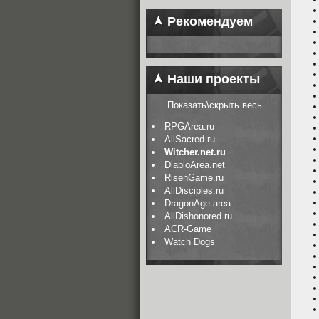
Рекомендуем
Наши проекты
Показать\скрыть весь
RPGArea.ru
AllSacred.ru
Witcher.net.ru
DiabloArea.net
RisenGame.ru
AllDisciples.ru
DragonAge-area
AllDishonored.ru
ACR-Game
Watch Dogs