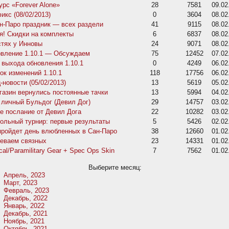
урс «Forever Alone»
28
7581
09.02
икс (08/02/2013)
0
3604
08.02
н-Паро праздник — всех раздели
41
9115
08.02
я! Скидки на комплекты
6
6837
08.02
стях у Инновы
24
9071
08.02
вление 1.10.1 — Обсуждаем
75
12452
07.02
 выхода обновления 1.10.1
0
4249
06.02
ок изменений 1.10.1
118
17756
06.02
-новости (05/02/2013)
13
5619
05.02
газин вернулись постоянные тачки
13
5994
04.02
 личный Бульдог (Девил Дог)
29
14757
03.02
е послание от Девил Дога
22
10282
03.02
ольный турнир: первые результаты
5
5426
02.02
пройдет день влюбленных в Сан-Паро
38
12660
01.02
еваем связных
23
14331
01.02
ical/Paramilitary Gear + Spec Ops Skin
7
7562
01.02
Выберите месяц:
Апрель, 2023
Март, 2023
Февраль, 2023
Декабрь, 2022
Январь, 2022
Декабрь, 2021
Ноябрь, 2021
Октябрь, 2021