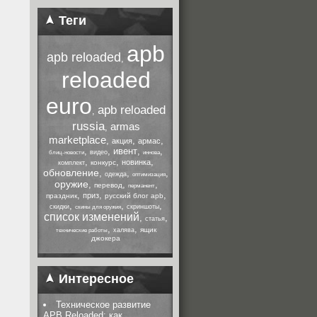
Теги
apb
apb reloaded
,
reloaded
euro
apb reloaded
,
russia
armas
,
marketplace
,
,
,
акция
армас
,
,
ивент
,
,
видео
блиц-новости
иннова
,
,
,
новинка
конкурс
комплект
обновление
,
,
,
одежда
оптимизация
оружие
,
,
,
перевод
перманент
,
,
,
приз
праздник
русский блог apb
,
,
,
скидки
скриншоты
скины для оружия
список изменений
,
,
статья
,
,
ящик
халява
технические работы
джокера
Интересное
Техническое развитие
APB Reloaded: как