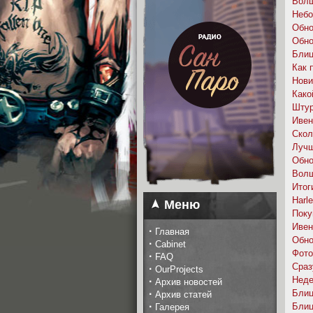
Волш
Небо
Обно
Обно
Блиц
Как 
Нови
Како
Штур
Ивен
Скол
Лучш
Обно
Волш
Итог
Harl
Меню
Поку
Ивен
·
Главная
Обно
·
Cabinet
Фото
·
FAQ
Сраз
·
OurProjects
Неде
·
Архив новостей
·
Блиц
Архив статей
·
Блиц
Галерея