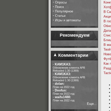
·
Опросы
Конк
·
Поиск
Хотф
·
Популярное
В Са
·
Статьи
Акци
·
Игры и автоматы
В го
Обно
Дата
Рекомендуем
Спис
Блиц
В ма
Твой
Ново
Комментарии
Футб
Как 
·
KAM1KA3:
Обновление клиента APB
Разд
Reloaded 1.30 (1369)
Tact
·
KAM1KA3:
Обновление клиента APB
Reloaded 1.30 (1369)
·
dolan:
План на 2022 год
·
Doofus:
План на 2022 год
·
waifu1488:
План на 2022 год
Еще...