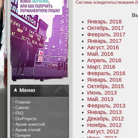
Система освидетельствования (W
Вы
Январь, 2018
Октябрь, 2017
Февраль, 2017
Январь, 2017
Август, 2016
Май, 2016
Апрель, 2016
Март, 2016
Февраль, 2016
Январь, 2016
Октябрь, 2015
Меню
Июнь, 2013
Май, 2013
·
Главная
Февраль, 2013
·
Cabinet
Январь, 2013
·
FAQ
Декабрь, 2012
·
OurProjects
·
Архив новостей
Ноябрь, 2012
·
Архив статей
Август, 2012
·
Галерея