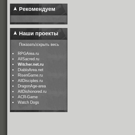
Рекомендуем
Наши проекты
Показать\скрыть весь
RPGArea.ru
AllSacred.ru
Witcher.net.ru
DiabloArea.net
RisenGame.ru
AllDisciples.ru
DragonAge-area
AllDishonored.ru
ACR-Game
Watch Dogs