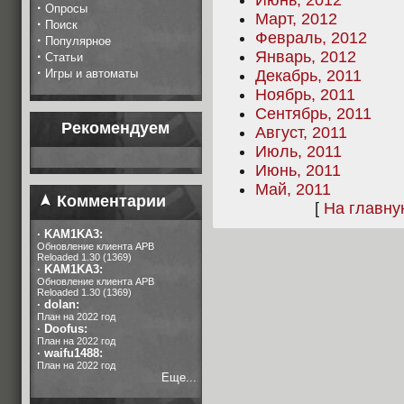
Июнь, 2012
·
Опросы
Март, 2012
·
Поиск
Февраль, 2012
·
Популярное
Январь, 2012
·
Статьи
·
Игры и автоматы
Декабрь, 2011
Ноябрь, 2011
Сентябрь, 2011
Рекомендуем
Август, 2011
Июль, 2011
Июнь, 2011
Май, 2011
Комментарии
[
На главн
·
KAM1KA3:
Обновление клиента APB
Reloaded 1.30 (1369)
·
KAM1KA3:
Обновление клиента APB
Reloaded 1.30 (1369)
·
dolan:
План на 2022 год
·
Doofus:
План на 2022 год
·
waifu1488:
План на 2022 год
Еще...