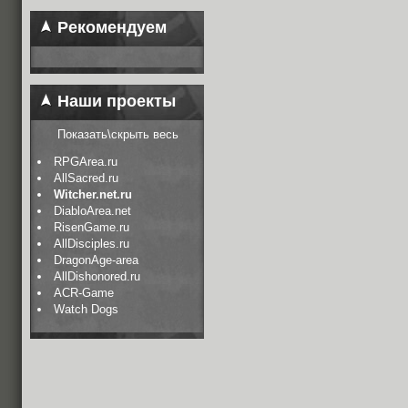
Рекомендуем
Наши проекты
Показать\скрыть весь
RPGArea.ru
AllSacred.ru
Witcher.net.ru
DiabloArea.net
RisenGame.ru
AllDisciples.ru
DragonAge-area
AllDishonored.ru
ACR-Game
Watch Dogs