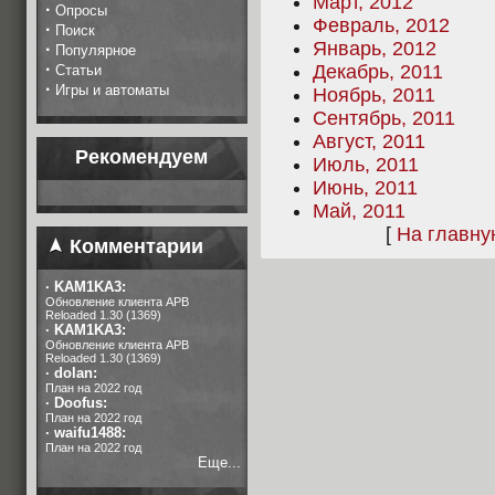
Март, 2012
·
Опросы
Февраль, 2012
·
Поиск
Январь, 2012
·
Популярное
·
Декабрь, 2011
Статьи
·
Игры и автоматы
Ноябрь, 2011
Сентябрь, 2011
Август, 2011
Рекомендуем
Июль, 2011
Июнь, 2011
Май, 2011
[
На главн
Комментарии
·
KAM1KA3:
Обновление клиента APB
Reloaded 1.30 (1369)
·
KAM1KA3:
Обновление клиента APB
Reloaded 1.30 (1369)
·
dolan:
План на 2022 год
·
Doofus:
План на 2022 год
·
waifu1488:
План на 2022 год
Еще...