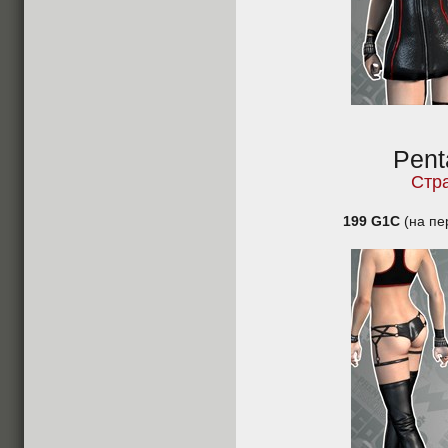
Pent
Стр
199 G1C
(на пе