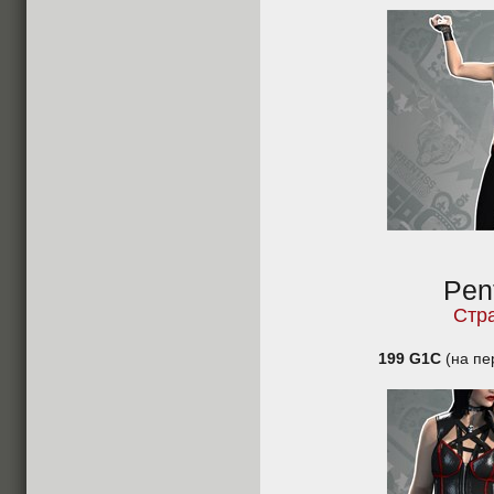
Pen
Стр
199 G1C
(на пе