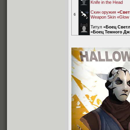
Knife in the Head
Скин оружия
«Свет
6
Weapon Skin «Glow 
Титул
«Боец Светл
«Боец Темного Дже