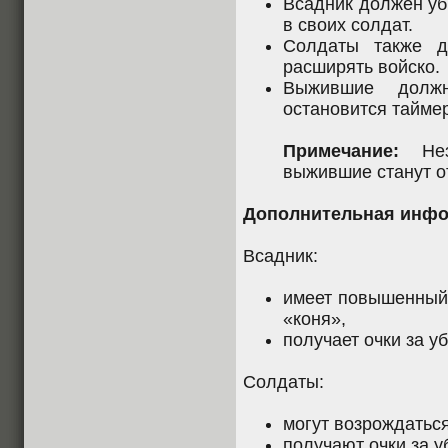
Всадник должен уб
в своих солдат.
Солдаты также д
расширять войско.
Выжившие долж
остановится таймер
Примечание:
Неза
выжившие станут о
Дополнительная инфо
Всадник:
имеет повышенный 
«коня»,
получает очки за у
Солдаты:
могут возрождаться
получают очки за 