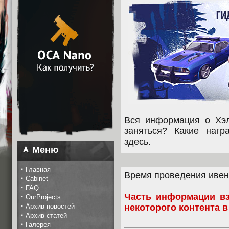
Вся информация о Хэл
заняться? Какие наг
здесь.
Меню
·
Главная
Время проведения ивент
·
Cabinet
·
FAQ
Часть информации вз
·
OurProjects
·
Архив новостей
некоторого контента в 
·
Архив статей
·
Галерея