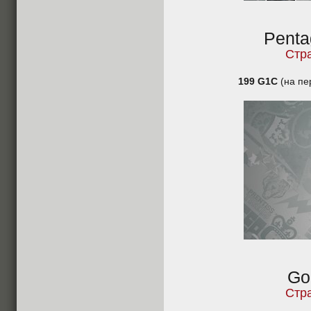
Penta
Стр
199 G1C
(на пе
Go
Стр