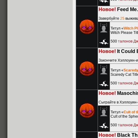
Новое!
Feed M
Завербуйте
25
выживш
Титул «
Witch P
Witch Please Tit
500
талонов Д
Новое!
It Could
Закончите Хэллоуин-и
Титул «
Scaredy
Scaredy Cat Titl
500
талонов Д
Новое!
Masochis
Сыграйте в Хэллоуин
Титул «
Cult of 
Cult of the Spher
500
талонов Д
Новое!
Black T