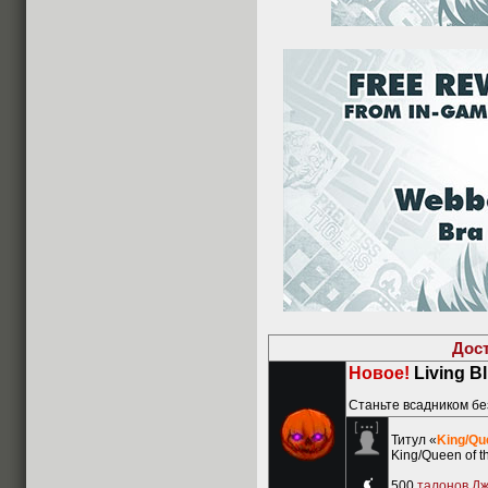
Дос
Новое!
Living Bl
Станьте всадником бе
Титул «
King/Qu
King/Queen of t
500
талонов Д