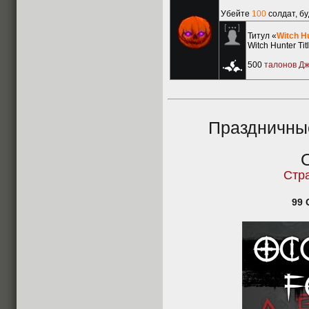
Убейте
100
солдат, б
Титул «
Witch H
Witch Hunter Tit
500
талонов Д
Праздничны
O
Стр
99 