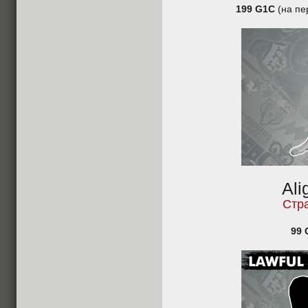
199 G1C
(на пе
Ali
Стр
99 