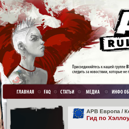
APB Европа
/
К
Гид по Хэлло