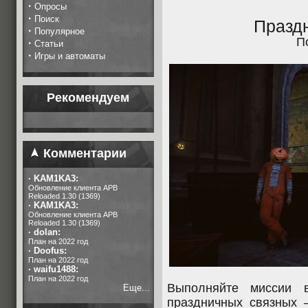
·
Опросы
·
Поиск
Празд
·
Популярное
П
·
Статьи
·
Игры и автоматы
Рекомендуем
Комментарии
·
KAM1KA3:
Обновление клиента APB
Reloaded 1.30 (1369)
·
KAM1KA3:
Обновление клиента APB
Reloaded 1.30 (1369)
·
dolan:
План на 2022 год
·
Doofus:
План на 2022 год
·
waifu1488:
План на 2022 год
Выполняйте миссии 
Еще...
праздничных связных 