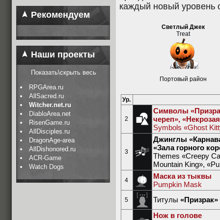
каждый новый уровень 
Рекомендуем
Светлый Джек
Treat
Наши проекты
Показать\скрыть весь
Портовый район
RPGArea.ru
AllSacred.ru
Ур.
Witcher.net.ru
Символы «Призрак
DiabloArea.net
череп», «Некроза
2
RisenGame.ru
Symbols «Ghost Kit
AllDisciples.ru
Джинглы «Карнава
DragonAge-area
«Зала горного ко
AllDishonored.ru
3
Themes «Creepy Carn
ACR-Game
Mountain King», «P
Watch Dogs
Маска из тыквы
4
Pumpkin Mask
Титулы
«Призрак» 
5
Нож в голове