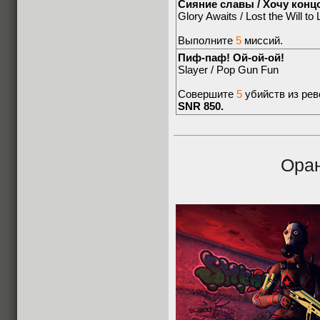
Сияние славы / Хочу конц
Glory Awaits / Lost the Will to 
Выполните
5
миссий.
Пиф-паф! Ой-ой-ой!
Slayer / Pop Gun Fun
Совершите
5
убийств из ре
SNR 850.
Ора