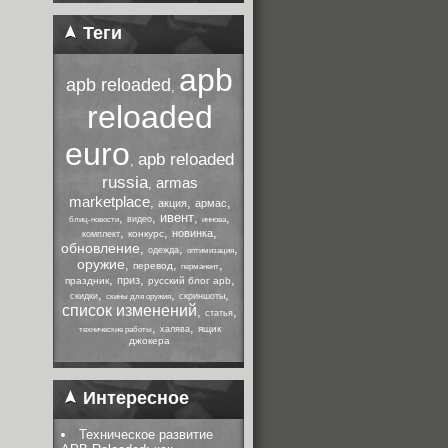
Теги
apb
apb reloaded
,
reloaded
euro
apb reloaded
,
russia
armas
,
marketplace
,
,
,
акция
армас
,
,
ивент
,
,
видео
блиц-новости
иннова
,
,
,
новинка
конкурс
комплект
обновление
,
,
,
одежда
оптимизация
оружие
,
,
,
перевод
перманент
,
,
,
приз
праздник
русский блог apb
,
,
,
скидки
скриншоты
скины для оружия
список изменений
,
,
статья
,
,
ящик
халява
технические работы
джокера
Интересное
Техническое развитие