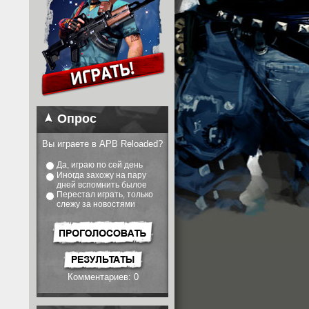
Опрос
Вы играете в APB Reloaded?
Да, играю по сей день
Иногда захожу на пару
дней вспомнить былое
Перестал играть, только
слежу за новостями
Комментариев: 0