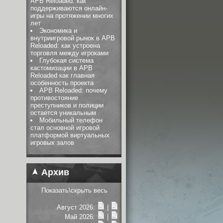
APB Reloaded: как
поддерживаются онлайн-
игры на протяжении многих
лет
Экономика и
внутриигровой рынок в APB
Reloaded: как устроена
торговля между игроками
Глубокая система
кастомизации в APB
Reloaded как главная
особенность проекта
APB Reloaded: почему
противостояние
преступников и полиции
остается уникальным
Мобильный телефон
стал основной игровой
платформой виртуальных
игровых залов
Архив
Показать\скрыть весь
Август 2026:
|
Май 2026:
|