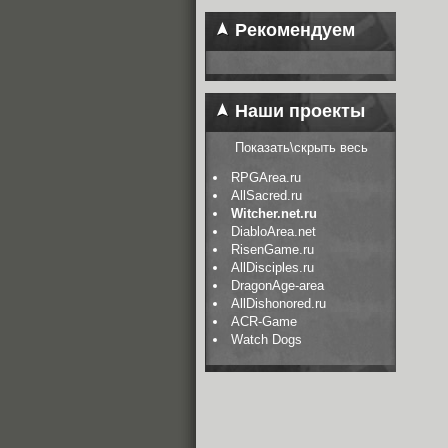
Рекомендуем
Наши проекты
Показать\скрыть весь
RPGArea.ru
AllSacred.ru
Witcher.net.ru
DiabloArea.net
RisenGame.ru
AllDisciples.ru
DragonAge-area
AllDishonored.ru
ACR-Game
Watch Dogs