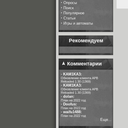
·
Опросы
·
Поиск
·
Популярное
·
Статьи
·
Игры и автоматы
Рекомендуем
Комментарии
·
KAM1KA3:
Обновление клиента APB
Reloaded 1.30 (1369)
·
KAM1KA3:
Обновление клиента APB
Reloaded 1.30 (1369)
·
dolan:
План на 2022 год
·
Doofus:
План на 2022 год
·
waifu1488:
План на 2022 год
Еще...