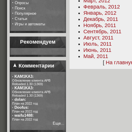
Март, 2012
·
Опросы
Февраль, 2012
·
Поиск
Январь, 2012
·
Популярное
·
Декабрь, 2011
Статьи
·
Игры и автоматы
Ноябрь, 2011
Сентябрь, 2011
Август, 2011
Рекомендуем
Июль, 2011
Июнь, 2011
Май, 2011
[
На главн
Комментарии
·
KAM1KA3:
Обновление клиента APB
Reloaded 1.30 (1369)
·
KAM1KA3:
Обновление клиента APB
Reloaded 1.30 (1369)
·
dolan:
План на 2022 год
·
Doofus:
План на 2022 год
·
waifu1488:
План на 2022 год
Еще...