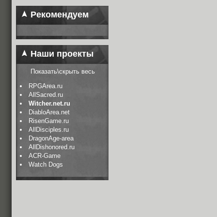
Рекомендуем
Наши проекты
Показать\скрыть весь
RPGArea.ru
AllSacred.ru
Witcher.net.ru
DiabloArea.net
RisenGame.ru
AllDisciples.ru
DragonAge-area
AllDishonored.ru
ACR-Game
Watch Dogs