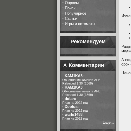
·
Опросы
·
Поиск
·
Популярное
Изме
·
Статьи
·
Игры и автоматы
Рекомендуем
Разр
моди
А ещ
срок 
Комментарии
Цено
·
KAM1KA3:
Обновление клиента APB
Reloaded 1.30 (1369)
·
KAM1KA3:
Обновление клиента APB
Reloaded 1.30 (1369)
·
dolan:
План на 2022 год
·
Doofus:
План на 2022 год
·
waifu1488:
План на 2022 год
Еще...