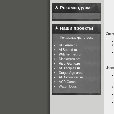
Рекомендуем
Наши проекты
Опти
Показать\скрыть весь
RPGArea.ru
AllSacred.ru
Witcher.net.ru
DiabloArea.net
RisenGame.ru
Изве
AllDisciples.ru
DragonAge-area
AllDishonored.ru
ACR-Game
Watch Dogs