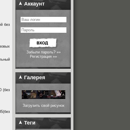
Аккаунт
й без
зовых
Забыли пароль? »»
Регистрация »»
альный
Галерея
0 (без
Загрузить свой рисунок
85(без
Теги