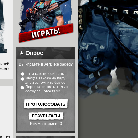
Опрос
илей.
Вы играете в APB Reloaded?
можно
Да, играю по сей день
Иногда захожу на пару
дней вспомнить былое
Перестал играть, только
слежу за новостями
Комментариев: 0
да не