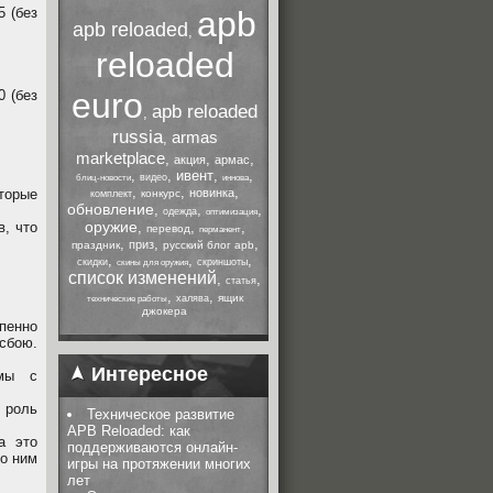
5 (без
apb
apb reloaded
,
reloaded
euro
0 (без
apb reloaded
,
russia
armas
,
marketplace
,
,
,
акция
армас
,
,
ивент
,
,
видео
блиц-новости
иннова
,
,
,
торые
новинка
конкурс
комплект
обновление
,
,
,
одежда
оптимизация
оружие
в, что
,
,
,
перевод
перманент
,
,
,
приз
праздник
русский блог apb
,
,
,
скидки
скриншоты
скины для оружия
список изменений
,
,
статья
,
,
ящик
халява
технические работы
джокера
пенно
 сбою.
Интересное
емы с
, роль
Техническое развитие
APB Reloaded: как
а это
поддерживаются онлайн-
по ним
игры на протяжении многих
лет