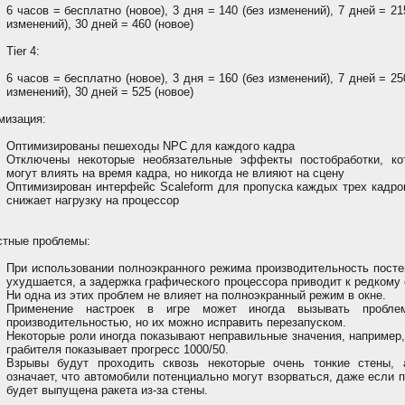
6 часов = бесплатно (новое), 3 дня = 140 (без изменений), 7 дней = 21
изменений), 30 дней = 460 (новое)
Tier 4:
6 часов = бесплатно (новое), 3 дня = 160 (без изменений), 7 дней = 25
изменений), 30 дней = 525 (новое)
мизация:
Оптимизированы пешеходы NPC для каждого кадра
Отключены некоторые необязательные эффекты постобработки, ко
могут влиять на время кадра, но никогда не влияют на сцену
Оптимизирован интерфейс Scaleform для пропуска каждых трех кадро
снижает нагрузку на процессор
стные проблемы:
При использовании полноэкранного режима производительность посте
ухудшается, а задержка графического процессора приводит к редкому
Ни одна из этих проблем не влияет на полноэкранный режим в окне.
Применение настроек в игре может иногда вызывать пробл
производительностью, но их можно исправить перезапуском.
Некоторые роли иногда показывают неправильные значения, например
грабителя показывает прогресс 1000/50.
Взрывы будут проходить сквозь некоторые очень тонкие стены, 
означает, что автомобили потенциально могут взорваться, даже если 
будет выпущена ракета из-за стены.