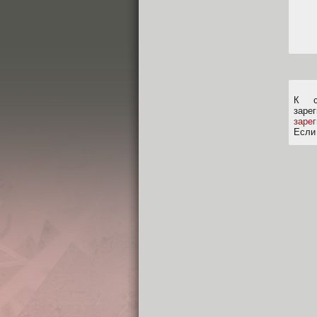
К с
заре
заре
Если