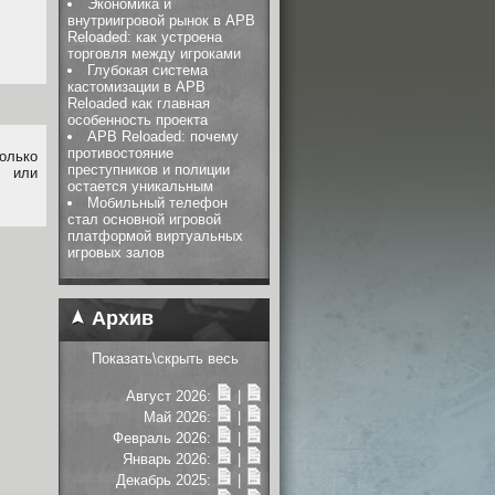
Экономика и
внутриигровой рынок в APB
Reloaded: как устроена
торговля между игроками
Глубокая система
кастомизации в APB
Reloaded как главная
особенность проекта
APB Reloaded: почему
противостояние
олько
преступников и полиции
или
остается уникальным
Мобильный телефон
стал основной игровой
платформой виртуальных
игровых залов
Архив
Показать\скрыть весь
Август 2026:
|
Май 2026:
|
Февраль 2026:
|
Январь 2026:
|
Декабрь 2025:
|