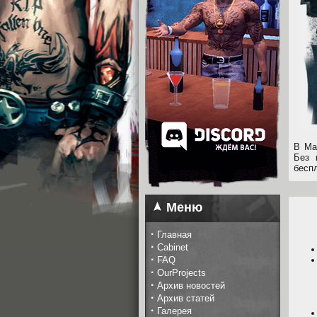
В Ма
Без 
беспл
Меню
·
Главная
·
Cabinet
·
FAQ
·
OurProjects
·
Архив новостей
·
Архив статей
·
Галерея