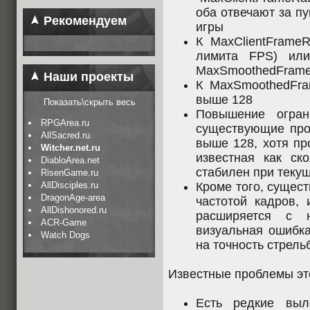
оба отвечают за пу
Рекомендуем
игры
К MaxClientFrameR
лимита FPS) ил
MaxSmoothedFrame
Наши проекты
К MaxSmoothedFra
выше 128
Показать\скрыть весь
Повышение огра
RPGArea.ru
существующие про
AllSacred.ru
выше 128, хотя пр
Witcher.net.ru
известная как с
DiabloArea.net
стабилен при теку
RisenGame.ru
AllDisciples.ru
Кроме того, сущест
DragonAge-area
частотой кадров, 
AllDishonored.ru
расширяется с 
ACR-Game
визуальная ошибка
Watch Dogs
на точность стрель
Известные проблемы эт
Есть редкие выл