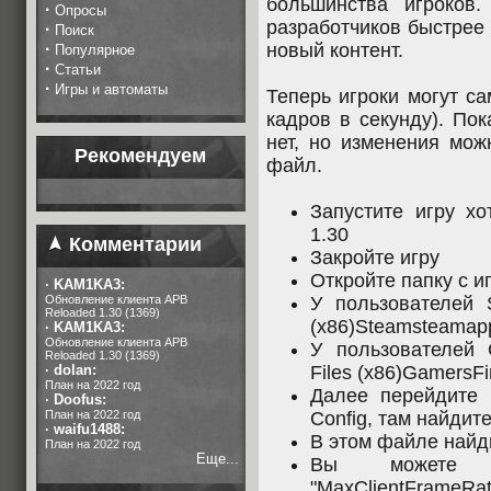
большинства игроков
·
Опросы
разработчиков быстрее
·
Поиск
·
новый контент.
Популярное
·
Статьи
·
Игры и автоматы
Теперь игроки могут с
кадров в секунду). Пок
нет, но изменения мож
Рекомендуем
файл.
Запустите игру х
1.30
Комментарии
Закройте игру
Откройте папку с и
·
KAM1KA3:
Обновление клиента APB
У пользователей 
Reloaded 1.30 (1369)
(x86)Steamsteama
·
KAM1KA3:
Обновление клиента APB
У пользователей 
Reloaded 1.30 (1369)
·
dolan:
Files (x86)GamersF
План на 2022 год
Далее перейдите
·
Doofus:
План на 2022 год
Config, там найдит
·
waifu1488:
В этом файле найд
План на 2022 год
Еще...
Вы можете и
"MaxClientFrameRa