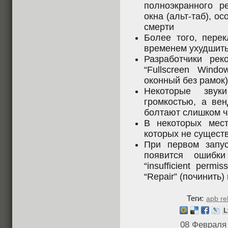
полноэкранного 
окна (альт-таб), о
смерти
Более того, пере
временем ухудшить
Разработчики ре
“Fullscreen Wind
оконный без рамок)
Некоторые звук
громкостью, а ве
болтают слишком ч
В некоторых мест
которых не существ
При первом запу
появится ошибки 
“insufficient perm
“Repair” (починить)
Теги:
apb re
08 Февраля