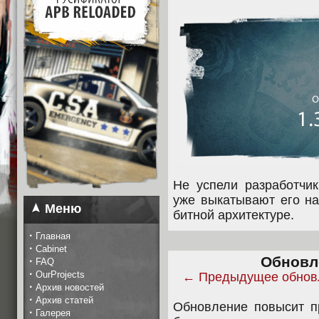
Не успели разработчик
уже выкатывают его на
Меню
битной архитектуре.
·
Главная
·
Cabinet
Обновле
·
FAQ
·
OurProjects
← Предыдущее обнов
·
Архив новостей
·
Архив статей
Обновление повысит п
·
Галерея