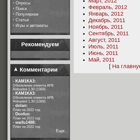
Март, 2012
·
Опросы
Февраль, 2012
·
Поиск
Январь, 2012
·
Популярное
·
Декабрь, 2011
Статьи
·
Игры и автоматы
Ноябрь, 2011
Сентябрь, 2011
Август, 2011
Рекомендуем
Июль, 2011
Июнь, 2011
Май, 2011
[
На главн
Комментарии
·
KAM1KA3:
Обновление клиента APB
Reloaded 1.30 (1369)
·
KAM1KA3:
Обновление клиента APB
Reloaded 1.30 (1369)
·
dolan:
План на 2022 год
·
Doofus:
План на 2022 год
·
waifu1488:
План на 2022 год
Еще...