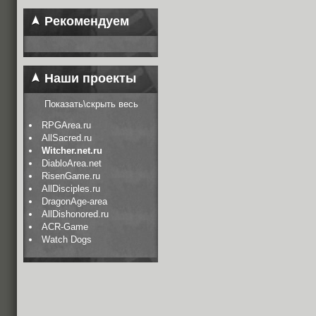
Рекомендуем
Наши проекты
Показать\скрыть весь
RPGArea.ru
AllSacred.ru
Witcher.net.ru
DiabloArea.net
RisenGame.ru
AllDisciples.ru
DragonAge-area
AllDishonored.ru
ACR-Game
Watch Dogs