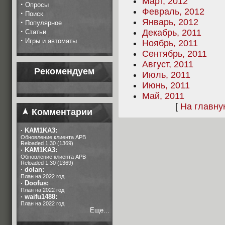
Март, 2012
·
Опросы
Февраль, 2012
·
Поиск
Январь, 2012
·
Популярное
·
Декабрь, 2011
Статьи
·
Игры и автоматы
Ноябрь, 2011
Сентябрь, 2011
Август, 2011
Рекомендуем
Июль, 2011
Июнь, 2011
Май, 2011
[
На главн
Комментарии
·
KAM1KA3:
Обновление клиента APB
Reloaded 1.30 (1369)
·
KAM1KA3:
Обновление клиента APB
Reloaded 1.30 (1369)
·
dolan:
План на 2022 год
·
Doofus:
План на 2022 год
·
waifu1488:
План на 2022 год
Еще...