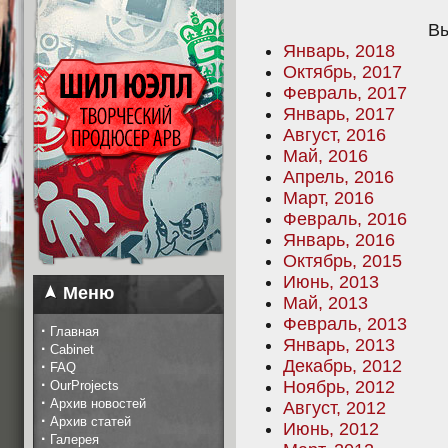
Вы
Январь, 2018
Октябрь, 2017
Февраль, 2017
Январь, 2017
Август, 2016
Май, 2016
Апрель, 2016
Март, 2016
Февраль, 2016
Январь, 2016
Октябрь, 2015
Июнь, 2013
Меню
Май, 2013
Февраль, 2013
·
Главная
Январь, 2013
·
Cabinet
Декабрь, 2012
·
FAQ
·
Ноябрь, 2012
OurProjects
·
Архив новостей
Август, 2012
·
Архив статей
Июнь, 2012
·
Галерея