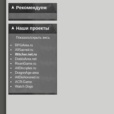
Рекомендуем
Наши проекты
Показать\скрыть весь
RPGArea.ru
AllSacred.ru
Witcher.net.ru
DiabloArea.net
RisenGame.ru
AllDisciples.ru
DragonAge-area
AllDishonored.ru
ACR-Game
Watch Dogs