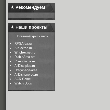
Рекомендуем
Наши проекты
Показать\скрыть весь
RPGArea.ru
AllSacred.ru
Witcher.net.ru
DiabloArea.net
RisenGame.ru
AllDisciples.ru
DragonAge-area
AllDishonored.ru
ACR-Game
Watch Dogs