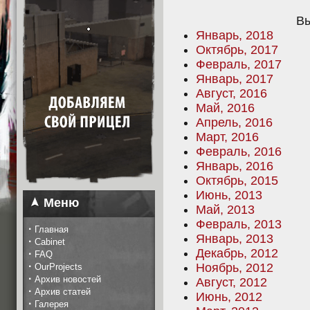
Вы
Январь, 2018
Октябрь, 2017
Февраль, 2017
Январь, 2017
Август, 2016
Май, 2016
Апрель, 2016
Март, 2016
Февраль, 2016
Январь, 2016
Октябрь, 2015
Июнь, 2013
Меню
Май, 2013
Февраль, 2013
·
Главная
Январь, 2013
·
Cabinet
Декабрь, 2012
·
FAQ
·
Ноябрь, 2012
OurProjects
·
Архив новостей
Август, 2012
·
Архив статей
Июнь, 2012
·
Галерея