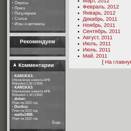
Март, 2012
·
Опросы
Февраль, 2012
·
Поиск
Январь, 2012
·
Популярное
·
Декабрь, 2011
Статьи
·
Игры и автоматы
Ноябрь, 2011
Сентябрь, 2011
Август, 2011
Рекомендуем
Июль, 2011
Июнь, 2011
Май, 2011
[
На главн
Комментарии
·
KAM1KA3:
Обновление клиента APB
Reloaded 1.30 (1369)
·
KAM1KA3:
Обновление клиента APB
Reloaded 1.30 (1369)
·
dolan:
План на 2022 год
·
Doofus:
План на 2022 год
·
waifu1488:
План на 2022 год
Еще...