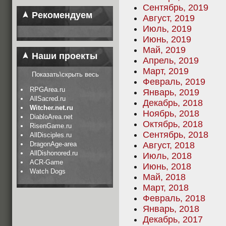
Сентябрь, 2019
Рекомендуем
Август, 2019
Июль, 2019
Июнь, 2019
Май, 2019
Наши проекты
Апрель, 2019
Март, 2019
Показать\скрыть весь
Февраль, 2019
RPGArea.ru
Январь, 2019
AllSacred.ru
Декабрь, 2018
Witcher.net.ru
Ноябрь, 2018
DiabloArea.net
Октябрь, 2018
RisenGame.ru
Сентябрь, 2018
AllDisciples.ru
DragonAge-area
Август, 2018
AllDishonored.ru
Июль, 2018
ACR-Game
Июнь, 2018
Watch Dogs
Май, 2018
Март, 2018
Февраль, 2018
Январь, 2018
Декабрь, 2017