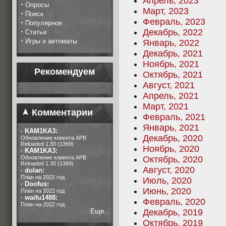
Апрель, 2023
·
Опросы
Март, 2023
·
Поиск
Февраль, 2023
·
Популярное
·
Декабрь, 2022
Статьи
·
Игры и автоматы
Январь, 2022
Декабрь, 2021
Ноябрь, 2021
Рекомендуем
Октябрь, 2021
Август, 2021
Апрель, 2021
Март, 2021
Комментарии
Февраль, 2021
Январь, 2021
·
KAM1KA3:
Декабрь, 2020
Обновление клиента APB
Reloaded 1.30 (1369)
Ноябрь, 2020
·
KAM1KA3:
Обновление клиента APB
Октябрь, 2020
Reloaded 1.30 (1369)
Август, 2020
·
dolan:
План на 2022 год
Июль, 2020
·
Doofus:
Июнь, 2020
План на 2022 год
·
waifu1488:
Февраль, 2020
План на 2022 год
Еще...
Декабрь, 2019
Октябрь, 2019