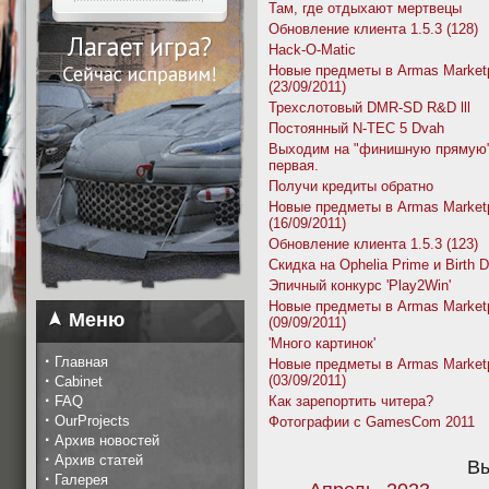
Там, где отдыхают мертвецы
Обновление клиента 1.5.3 (128)
Hack-O-Matic
Новые предметы в Armas Market
(23/09/2011)
Трехслотовый DMR-SD R&D lll
Постоянный N-TEC 5 Dvah
Выходим на "финишную прямую" 
первая.
Получи кредиты обратно
Новые предметы в Armas Market
(16/09/2011)
Обновление клиента 1.5.3 (123)
Скидка на Ophelia Prime и Birth 
Эпичный конкурс 'Play2Win'
Новые предметы в Armas Market
Меню
(09/09/2011)
'Много картинок'
·
Главная
Новые предметы в Armas Market
·
(03/09/2011)
Cabinet
·
FAQ
Как зарепортить читера?
·
OurProjects
Фотографии с GamesCom 2011
·
Архив новостей
·
Архив статей
Вы
·
Галерея