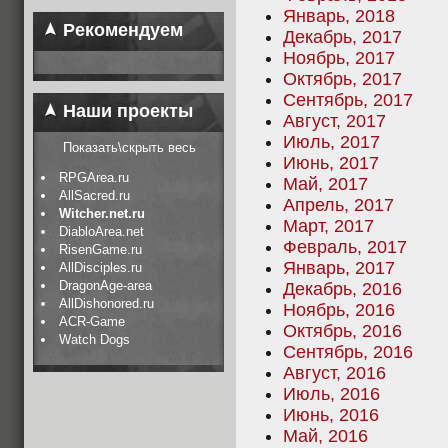
Январь, 2018
Рекомендуем
Декабрь, 2017
Ноябрь, 2017
Октябрь, 2017
Сентябрь, 2017
Наши проекты
Август, 2017
Июль, 2017
Показать\скрыть весь
Июнь, 2017
RPGArea.ru
Май, 2017
AllSacred.ru
Апрель, 2017
Witcher.net.ru
Март, 2017
DiabloArea.net
Февраль, 2017
RisenGame.ru
Январь, 2017
AllDisciples.ru
DragonAge-area
Декабрь, 2016
AllDishonored.ru
Ноябрь, 2016
ACR-Game
Октябрь, 2016
Watch Dogs
Сентябрь, 2016
Август, 2016
Июль, 2016
Июнь, 2016
Май, 2016