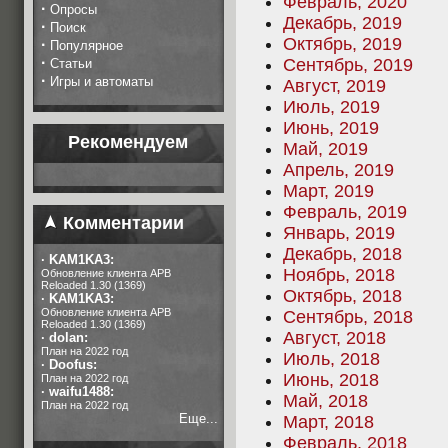
Февраль, 2020
·
Опросы
Декабрь, 2019
·
Поиск
Октябрь, 2019
·
Популярное
·
Сентябрь, 2019
Статьи
·
Игры и автоматы
Август, 2019
Июль, 2019
Июнь, 2019
Рекомендуем
Май, 2019
Апрель, 2019
Март, 2019
Февраль, 2019
Комментарии
Январь, 2019
Декабрь, 2018
·
KAM1KA3:
Ноябрь, 2018
Обновление клиента APB
Reloaded 1.30 (1369)
Октябрь, 2018
·
KAM1KA3:
Обновление клиента APB
Сентябрь, 2018
Reloaded 1.30 (1369)
Август, 2018
·
dolan:
План на 2022 год
Июль, 2018
·
Doofus:
Июнь, 2018
План на 2022 год
·
waifu1488:
Май, 2018
План на 2022 год
Еще...
Март, 2018
Февраль, 2018