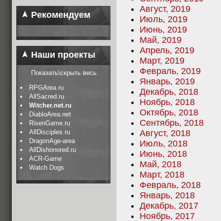
Август, 2019
Рекомендуем
Июль, 2019
Июнь, 2019
Май, 2019
Апрель, 2019
Наши проекты
Март, 2019
Февраль, 2019
Показать\скрыть весь
Январь, 2019
RPGArea.ru
Декабрь, 2018
AllSacred.ru
Ноябрь, 2018
Witcher.net.ru
Октябрь, 2018
DiabloArea.net
Сентябрь, 2018
RisenGame.ru
AllDisciples.ru
Август, 2018
DragonAge-area
Июль, 2018
AllDishonored.ru
Июнь, 2018
ACR-Game
Май, 2018
Watch Dogs
Март, 2018
Февраль, 2018
Январь, 2018
Декабрь, 2017
Ноябрь, 2017