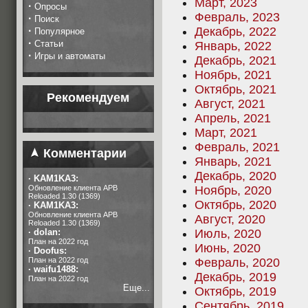
Март, 2023
·
Опросы
Февраль, 2023
·
Поиск
·
Декабрь, 2022
Популярное
·
Статьи
Январь, 2022
·
Игры и автоматы
Декабрь, 2021
Ноябрь, 2021
Октябрь, 2021
Рекомендуем
Август, 2021
Апрель, 2021
Март, 2021
Февраль, 2021
Комментарии
Январь, 2021
Декабрь, 2020
·
KAM1KA3:
Обновление клиента APB
Ноябрь, 2020
Reloaded 1.30 (1369)
Октябрь, 2020
·
KAM1KA3:
Обновление клиента APB
Август, 2020
Reloaded 1.30 (1369)
·
dolan:
Июль, 2020
План на 2022 год
Июнь, 2020
·
Doofus:
План на 2022 год
Февраль, 2020
·
waifu1488:
Декабрь, 2019
План на 2022 год
Еще...
Октябрь, 2019
Сентябрь, 2019