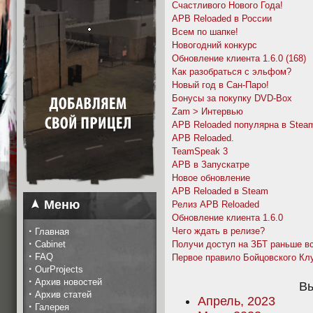
Счастливого Нового Года!
APB Reloaded в России
Всем по шапке!
Новогодний конкурс
Обновление клиента 1.6.0 (168)
Как разобраться с эльфом?
Новый год в Сан-Паро!
Бонусы за покупку DVD-Box
Zam > Интервью
APB Reloaded популярна в Stea
APB Reloaded.
TeamSpeak 3
APB в Запускатре
Новое обновление
APB Reloaded в Steam
Меню
Релиз APB Reloaded
Обновление клиента 1.6.0
·
Чего ждать в релизе?
Главная
·
Cabinet
Получи доступ на ЗБТ раньше вс
·
FAQ
Первое правило Бойцовского Кл
·
OurProjects
·
Архив новостей
Вы
·
Архив статей
Апрель, 2023
·
Галерея