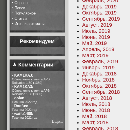
Февраль, 2020
·
Опросы
Декабрь, 2019
·
Поиск
Октябрь, 2019
·
Популярное
·
Сентябрь, 2019
Статьи
·
Игры и автоматы
Август, 2019
Июль, 2019
Июнь, 2019
Рекомендуем
Май, 2019
Апрель, 2019
Март, 2019
Февраль, 2019
Комментарии
Январь, 2019
Декабрь, 2018
·
KAM1KA3:
Ноябрь, 2018
Обновление клиента APB
Reloaded 1.30 (1369)
Октябрь, 2018
·
KAM1KA3:
Обновление клиента APB
Сентябрь, 2018
Reloaded 1.30 (1369)
Август, 2018
·
dolan:
План на 2022 год
Июль, 2018
·
Doofus:
Июнь, 2018
План на 2022 год
·
waifu1488:
Май, 2018
План на 2022 год
Еще...
Март, 2018
Февраль, 2018