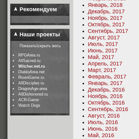
Январь, 2018
Рекомендуем
Декабрь, 2017
Ноябрь, 2017
Октябрь, 2017
Сентябрь, 2017
Наши проекты
Август, 2017
Июль, 2017
Показать\скрыть весь
Июнь, 2017
RPGArea.ru
Май, 2017
AllSacred.ru
Апрель, 2017
Witcher.net.ru
Март, 2017
DiabloArea.net
Февраль, 2017
RisenGame.ru
Январь, 2017
AllDisciples.ru
DragonAge-area
Декабрь, 2016
AllDishonored.ru
Ноябрь, 2016
ACR-Game
Октябрь, 2016
Watch Dogs
Сентябрь, 2016
Август, 2016
Июль, 2016
Июнь, 2016
Май, 2016