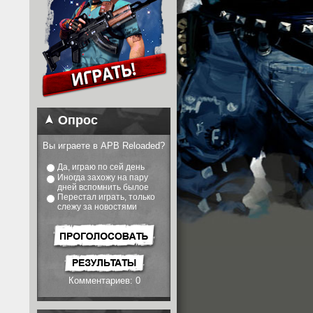
Опрос
Вы играете в APB Reloaded?
Да, играю по сей день
Иногда захожу на пару
дней вспомнить былое
Перестал играть, только
слежу за новостями
Комментариев: 0