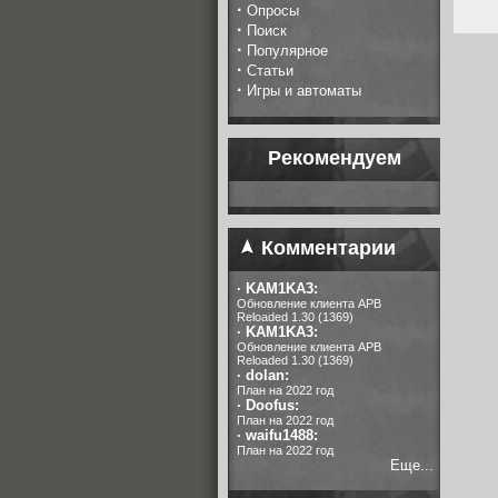
·
Опросы
·
Поиск
·
Популярное
·
Статьи
·
Игры и автоматы
Рекомендуем
Комментарии
·
KAM1KA3:
Обновление клиента APB
Reloaded 1.30 (1369)
·
KAM1KA3:
Обновление клиента APB
Reloaded 1.30 (1369)
·
dolan:
План на 2022 год
·
Doofus:
План на 2022 год
·
waifu1488:
План на 2022 год
Еще...