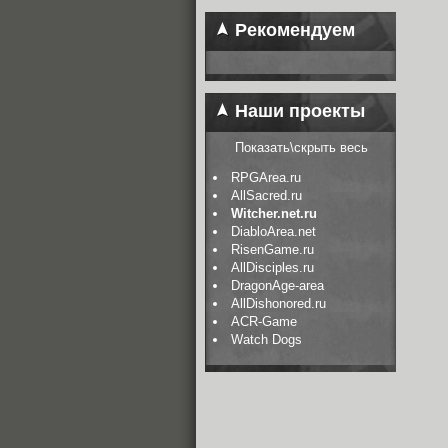
Рекомендуем
Наши проекты
Показать\скрыть весь
RPGArea.ru
AllSacred.ru
Witcher.net.ru
DiabloArea.net
RisenGame.ru
AllDisciples.ru
DragonAge-area
AllDishonored.ru
ACR-Game
Watch Dogs