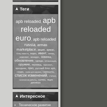
Теги
apb
apb reloaded
,
reloaded
euro
apb reloaded
,
russia
armas
,
marketplace
,
,
,
акция
армас
,
,
ивент
,
,
видео
блиц-новости
иннова
,
,
,
новинка
конкурс
комплект
обновление
,
,
,
одежда
оптимизация
оружие
,
,
,
перевод
перманент
,
,
,
приз
праздник
русский блог apb
,
,
,
скидки
скриншоты
скины для оружия
список изменений
,
,
статья
,
,
ящик
халява
технические работы
джокера
Интересное
Техническое развитие