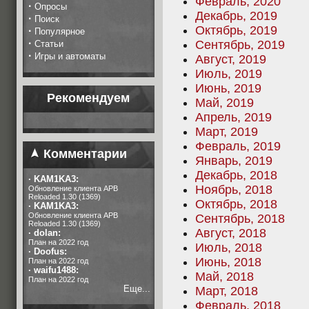
Февраль, 2020
·
Опросы
Декабрь, 2019
·
Поиск
Октябрь, 2019
·
Популярное
·
Сентябрь, 2019
Статьи
·
Игры и автоматы
Август, 2019
Июль, 2019
Июнь, 2019
Рекомендуем
Май, 2019
Апрель, 2019
Март, 2019
Февраль, 2019
Комментарии
Январь, 2019
Декабрь, 2018
·
KAM1KA3:
Ноябрь, 2018
Обновление клиента APB
Reloaded 1.30 (1369)
Октябрь, 2018
·
KAM1KA3:
Обновление клиента APB
Сентябрь, 2018
Reloaded 1.30 (1369)
Август, 2018
·
dolan:
План на 2022 год
Июль, 2018
·
Doofus:
Июнь, 2018
План на 2022 год
·
waifu1488:
Май, 2018
План на 2022 год
Еще...
Март, 2018
Февраль, 2018