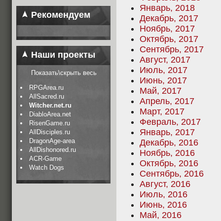
Январь, 2018
Рекомендуем
Декабрь, 2017
Ноябрь, 2017
Октябрь, 2017
Сентябрь, 2017
Наши проекты
Август, 2017
Июль, 2017
Показать\скрыть весь
Июнь, 2017
RPGArea.ru
Май, 2017
AllSacred.ru
Апрель, 2017
Witcher.net.ru
Март, 2017
DiabloArea.net
Февраль, 2017
RisenGame.ru
Январь, 2017
AllDisciples.ru
DragonAge-area
Декабрь, 2016
AllDishonored.ru
Ноябрь, 2016
ACR-Game
Октябрь, 2016
Watch Dogs
Сентябрь, 2016
Август, 2016
Июль, 2016
Июнь, 2016
Май, 2016