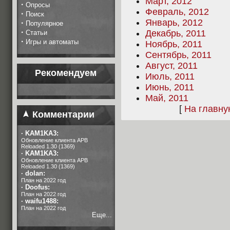
Март, 2012
·
Опросы
Февраль, 2012
·
Поиск
Январь, 2012
·
Популярное
·
Декабрь, 2011
Статьи
·
Игры и автоматы
Ноябрь, 2011
Сентябрь, 2011
Август, 2011
Рекомендуем
Июль, 2011
Июнь, 2011
Май, 2011
[
На главн
Комментарии
·
KAM1KA3:
Обновление клиента APB
Reloaded 1.30 (1369)
·
KAM1KA3:
Обновление клиента APB
Reloaded 1.30 (1369)
·
dolan:
План на 2022 год
·
Doofus:
План на 2022 год
·
waifu1488:
План на 2022 год
Еще...