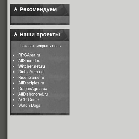
Рекомендуем
Наши проекты
Показать\скрыть весь
RPGArea.ru
AllSacred.ru
Witcher.net.ru
DiabloArea.net
RisenGame.ru
AllDisciples.ru
DragonAge-area
AllDishonored.ru
ACR-Game
Watch Dogs