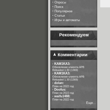
·
Опросы
·
Поиск
·
Популярное
·
Статьи
·
Игры и автоматы
Рекомендуем
Комментарии
·
KAM1KA3:
Обновление клиента APB
Reloaded 1.30 (1369)
·
KAM1KA3:
Обновление клиента APB
Reloaded 1.30 (1369)
·
dolan:
План на 2022 год
·
Doofus:
План на 2022 год
·
waifu1488:
План на 2022 год
Еще...