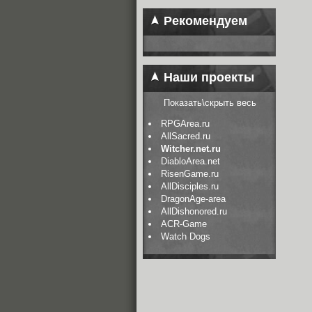
Рекомендуем
Наши проекты
Показать\скрыть весь
RPGArea.ru
AllSacred.ru
Witcher.net.ru
DiabloArea.net
RisenGame.ru
AllDisciples.ru
DragonAge-area
AllDishonored.ru
ACR-Game
Watch Dogs