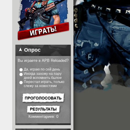
Опрос
Вы играете в APB Reloaded?
Да, играю по сей день
Иногда захожу на пару
дней вспомнить былое
Перестал играть, только
слежу за новостями
Комментариев: 0