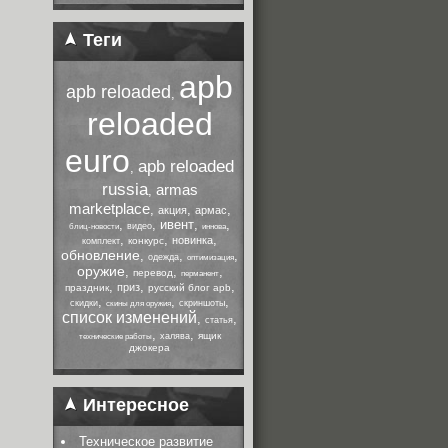
Теги
apb
apb reloaded
,
reloaded
euro
apb reloaded
,
russia
armas
,
marketplace
,
,
,
акция
армас
,
,
ивент
,
,
видео
блиц-новости
иннова
,
,
,
новинка
конкурс
комплект
обновление
,
,
,
одежда
оптимизация
оружие
,
,
,
перевод
перманент
,
,
,
приз
праздник
русский блог apb
,
,
,
скидки
скриншоты
скины для оружия
список изменений
,
,
статья
,
,
ящик
халява
технические работы
джокера
Интересное
Техническое развитие