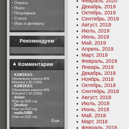
Февраль, 2020
·
Опросы
Декабрь, 2019
·
Поиск
Октябрь, 2019
·
Популярное
·
Сентябрь, 2019
Статьи
·
Игры и автоматы
Август, 2019
Июль, 2019
Июнь, 2019
Рекомендуем
Май, 2019
Апрель, 2019
Март, 2019
Февраль, 2019
Комментарии
Январь, 2019
Декабрь, 2018
·
KAM1KA3:
Ноябрь, 2018
Обновление клиента APB
Reloaded 1.30 (1369)
Октябрь, 2018
·
KAM1KA3:
Обновление клиента APB
Сентябрь, 2018
Reloaded 1.30 (1369)
Август, 2018
·
dolan:
План на 2022 год
Июль, 2018
·
Doofus:
Июнь, 2018
План на 2022 год
·
waifu1488:
Май, 2018
План на 2022 год
Еще...
Март, 2018
Февраль, 2018