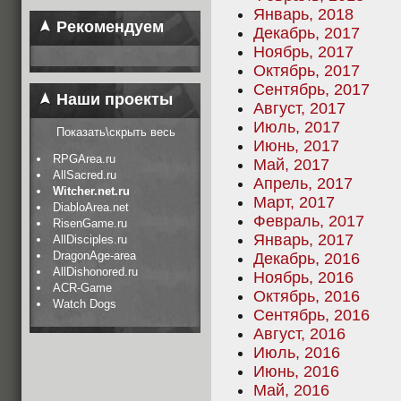
Январь, 2018
Рекомендуем
Декабрь, 2017
Ноябрь, 2017
Октябрь, 2017
Сентябрь, 2017
Наши проекты
Август, 2017
Июль, 2017
Показать\скрыть весь
Июнь, 2017
RPGArea.ru
Май, 2017
AllSacred.ru
Апрель, 2017
Witcher.net.ru
Март, 2017
DiabloArea.net
Февраль, 2017
RisenGame.ru
Январь, 2017
AllDisciples.ru
DragonAge-area
Декабрь, 2016
AllDishonored.ru
Ноябрь, 2016
ACR-Game
Октябрь, 2016
Watch Dogs
Сентябрь, 2016
Август, 2016
Июль, 2016
Июнь, 2016
Май, 2016