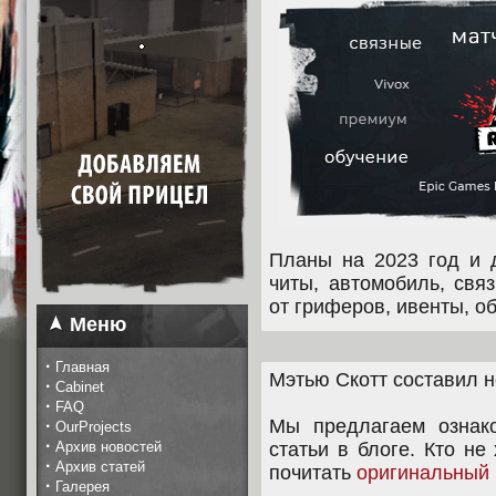
Планы на 2023 год и д
читы, автомобиль, свя
от гриферов, ивенты, о
Меню
·
Главная
Мэтью Скотт составил н
·
Cabinet
·
FAQ
Мы предлагаем ознако
·
OurProjects
·
Архив новостей
статьи в блоге. Кто не
·
Архив статей
почитать
оригинальный
·
Галерея