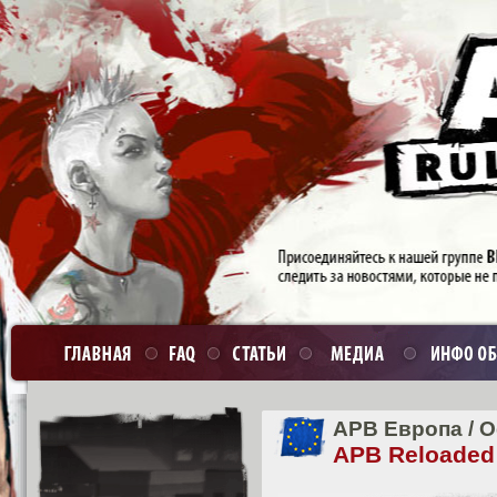
APB Европа
/
О
APB Reloaded