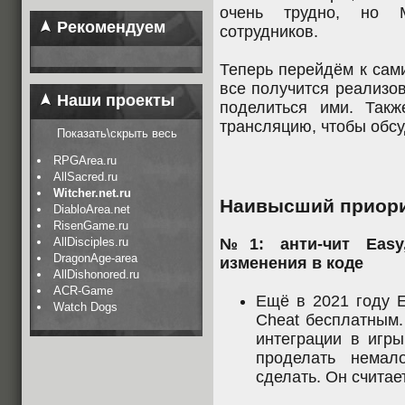
очень трудно, но 
Рекомендуем
сотрудников.
Теперь перейдём к сами
все получится реализов
Наши проекты
поделиться ими. Так
трансляцию, чтобы обсу
Показать\скрыть весь
RPGArea.ru
AllSacred.ru
Witcher.net.ru
Наивысший приори
DiabloArea.net
RisenGame.ru
AllDisciples.ru
№1: анти-чит Easy,
DragonAge-area
изменения в коде
AllDishonored.ru
ACR-Game
Ещё в 2021 году E
Watch Dogs
Cheat бесплатным.
интеграции в игры
проделать немал
сделать. Он считае