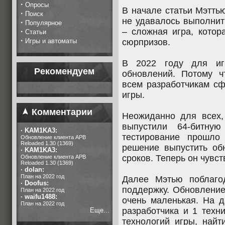
·
Опросы
В начале статьи Мэтть
·
Поиск
не удавалось выполнит
·
Популярное
– сложная игра, котор
·
Статьи
·
Игры и автоматы
сюрпризов.
В 2022 году для иг
Рекомендуем
обновлений. Потому 
всем разработчикам сф
игры.
Комментарии
Неожиданно для всех,
выпустили 64-битну
·
KAM1KA3:
тестирование прошло
Обновление клиента APB
Reloaded 1.30 (1369)
решение выпустить об
·
KAM1KA3:
сроков. Теперь он чувст
Обновление клиента APB
Reloaded 1.30 (1369)
·
dolan:
План на 2022 год
Далее Мэтью поблаго
·
Doofus:
поддержку. Обновление
План на 2022 год
·
waifu1488:
очень маленькая. На 
План на 2022 год
разработчика и 1 техн
Еще...
технологий игры, най