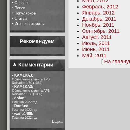
Март, 2012
·
Опросы
Февраль, 2012
·
Поиск
Январь, 2012
·
Популярное
·
Декабрь, 2011
Статьи
·
Игры и автоматы
Ноябрь, 2011
Сентябрь, 2011
Август, 2011
Рекомендуем
Июль, 2011
Июнь, 2011
Май, 2011
[
На главн
Комментарии
·
KAM1KA3:
Обновление клиента APB
Reloaded 1.30 (1369)
·
KAM1KA3:
Обновление клиента APB
Reloaded 1.30 (1369)
·
dolan:
План на 2022 год
·
Doofus:
План на 2022 год
·
waifu1488:
План на 2022 год
Еще...