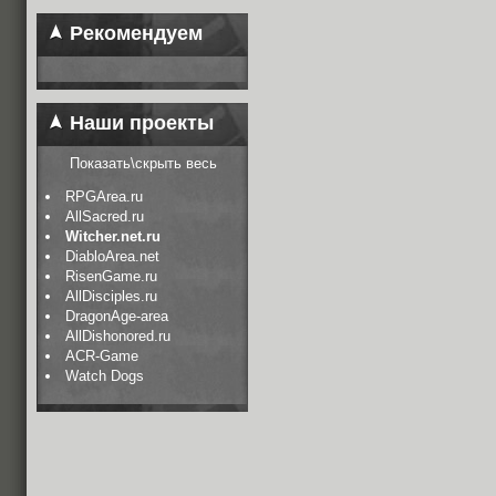
Рекомендуем
Наши проекты
Показать\скрыть весь
RPGArea.ru
AllSacred.ru
Witcher.net.ru
DiabloArea.net
RisenGame.ru
AllDisciples.ru
DragonAge-area
AllDishonored.ru
ACR-Game
Watch Dogs