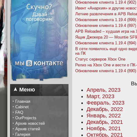
Обновление клиента 1.19.4 (902)
Ивент «Анархия» и другие новос
Летние развлечения в APB Relo
Обновление клиента 1.19.4 (899)
Обновление клиента 1.19.4 (897)
APB Reloaded – худшая игра на
Ящик Джокера 20 — Mountie SF9
Обновление клиента 1.19.4 (894)
В сети появилось ещё одно виде
на ПК
Статус серверов Xbox One
Релиз на Xbox One и вести о ПК
Обновление клиента 1.19.4 (890)
Вы
Меню
Апрель, 2023
Март, 2023
·
Главная
Февраль, 2023
·
Cabinet
Декабрь, 2022
·
FAQ
Январь, 2022
·
OurProjects
Декабрь, 2021
·
Архив новостей
Ноябрь, 2021
·
Архив статей
·
Октябрь, 2021
Галерея