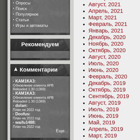
·
Опросы
Август, 2021
·
Поиск
Апрель, 2021
·
Популярное
Март, 2021
·
Статьи
Февраль, 2021
·
Игры и автоматы
Январь, 2021
Декабрь, 2020
Ноябрь, 2020
Рекомендуем
Октябрь, 2020
Август, 2020
Июль, 2020
Комментарии
Июнь, 2020
Февраль, 2020
·
KAM1KA3:
Декабрь, 2019
Обновление клиента APB
Октябрь, 2019
Reloaded 1.30 (1369)
·
KAM1KA3:
Сентябрь, 2019
Обновление клиента APB
Reloaded 1.30 (1369)
Август, 2019
·
dolan:
Июль, 2019
План на 2022 год
·
Doofus:
Июнь, 2019
План на 2022 год
Май, 2019
·
waifu1488:
План на 2022 год
Апрель, 2019
Еще...
Март, 2019