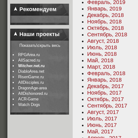
Февраль, 2019
Январь, 2019
Рекомендуем
Декабрь, 2018
Ноябрь, 2018
Октябрь, 2018
Наши проекты
Сентябрь, 2018
Август, 2018
Показать\скрыть весь
Июль, 2018
Июнь, 2018
RPGArea.ru
Май, 2018
AllSacred.ru
Witcher.net.ru
Март, 2018
DiabloArea.net
Февраль, 2018
RisenGame.ru
Январь, 2018
AllDisciples.ru
Декабрь, 2017
DragonAge-area
Ноябрь, 2017
AllDishonored.ru
Октябрь, 2017
ACR-Game
Watch Dogs
Сентябрь, 2017
Август, 2017
Июль, 2017
Июнь, 2017
Май, 2017