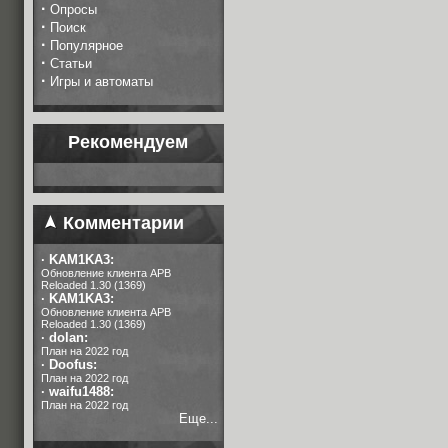
·
Опросы
·
Поиск
·
Популярное
·
Статьи
·
Игры и автоматы
Рекомендуем
Комментарии
·
KAM1KA3:
Обновление клиента APB
Reloaded 1.30 (1369)
·
KAM1KA3:
Обновление клиента APB
Reloaded 1.30 (1369)
·
dolan:
План на 2022 год
·
Doofus:
План на 2022 год
·
waifu1488:
План на 2022 год
Еще...