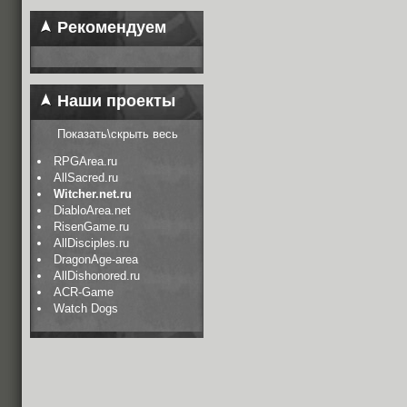
Рекомендуем
Наши проекты
Показать\скрыть весь
RPGArea.ru
AllSacred.ru
Witcher.net.ru
DiabloArea.net
RisenGame.ru
AllDisciples.ru
DragonAge-area
AllDishonored.ru
ACR-Game
Watch Dogs