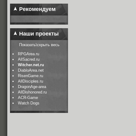
Рекомендуем
Наши проекты
Показать\скрыть весь
RPGArea.ru
AllSacred.ru
Witcher.net.ru
DiabloArea.net
RisenGame.ru
AllDisciples.ru
DragonAge-area
AllDishonored.ru
ACR-Game
Watch Dogs