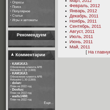
Март, 2012
·
Опросы
Февраль, 2012
·
Поиск
Январь, 2012
·
Популярное
·
Декабрь, 2011
Статьи
·
Игры и автоматы
Ноябрь, 2011
Сентябрь, 2011
Август, 2011
Рекомендуем
Июль, 2011
Июнь, 2011
Май, 2011
[
На главн
Комментарии
·
KAM1KA3:
Обновление клиента APB
Reloaded 1.30 (1369)
·
KAM1KA3:
Обновление клиента APB
Reloaded 1.30 (1369)
·
dolan:
План на 2022 год
·
Doofus:
План на 2022 год
·
waifu1488:
План на 2022 год
Еще...