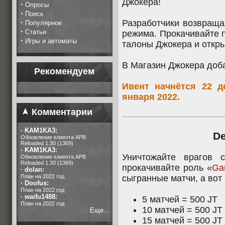
Джокера!
·
Опросы
·
Поиск
·
Разработчики возвраща
Популярное
·
Статьи
режима. Прокачивайте 
·
Игры и автоматы
талоны Джокера и откры
В Магазин Джокера доб
Рекомендуем
Ивент начнётся 22 д
января 2022.
Комментарии
·
KAM1KA3:
D
Обновление клиента APB
Reloaded 1.30 (1369)
·
KAM1KA3:
Уничтожайте врагов 
Обновление клиента APB
Reloaded 1.30 (1369)
прокачивайте роль «
Ga
·
dolan:
План на 2022 год
сыгранные матчи, а вот
·
Doofus:
План на 2022 год
·
waifu1488:
5 матчей = 500 JT
План на 2022 год
10 матчей = 500 JT
Еще...
15 матчей = 500 JT