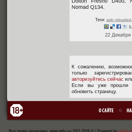
Dolton Fresno D400, 
Nomad Q134.
Теги:
apb reloaded
22 Декабря
К сожалению, возможно
только зарегистриров
авторизуйтесь сейчас
ил
Если вы уже прошли п
обновить страницу.
Все права защищены, www.apb-r.ru 2011-
2026 © / Powered by
sPaiz-