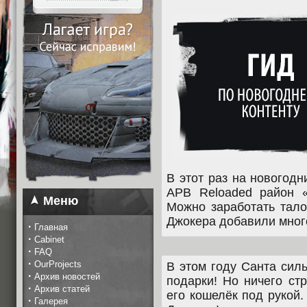
В этот раз на новогодн
APB Reloaded район 
Меню
Можно заработать тало
Джокера добавили мног
·
Главная
·
Cabinet
·
FAQ
·
OurProjects
В этом году Санта сил
·
Архив новостей
подарки! Но ничего ст
·
Архив статей
его кошелёк под рукой
·
Галерея