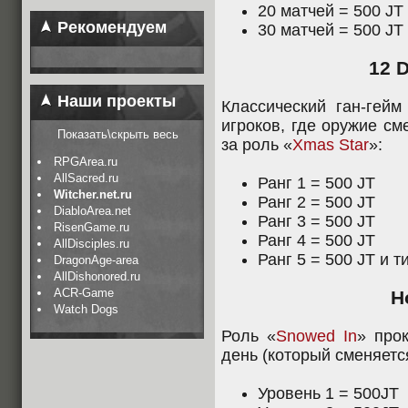
20 матчей = 500 JT
Рекомендуем
30 матчей = 500 JT
12 
Наши проекты
Классический ган-гейм
игроков, где оружие см
Показать\скрыть весь
за роль «
Xmas Star
»:
RPGArea.ru
AllSacred.ru
Ранг 1 = 500 JT
Witcher.net.ru
Ранг 2 = 500 JT
DiabloArea.net
Ранг 3 = 500 JT
RisenGame.ru
Ранг 4 = 500 JT
AllDisciples.ru
Ранг 5 = 500 JT и 
DragonAge-area
AllDishonored.ru
ACR-Game
H
Watch Dogs
Роль «
Snowed In
» про
день (который сменяетс
Уровень 1 = 500JT