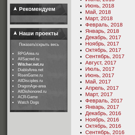
Июнь, 2018
Рекомендуем
Май, 2018
Март, 2018
Февраль, 2018
Январь, 2018
Наши проекты
Декабрь, 2017
Ноябрь, 2017
Показать\скрыть весь
Октябрь, 2017
RPGArea.ru
Сентябрь, 2017
AllSacred.ru
Август, 2017
Witcher.net.ru
Июль, 2017
DiabloArea.net
Июнь, 2017
RisenGame.ru
AllDisciples.ru
Май, 2017
DragonAge-area
Апрель, 2017
AllDishonored.ru
Март, 2017
ACR-Game
Февраль, 2017
Watch Dogs
Январь, 2017
Декабрь, 2016
Ноябрь, 2016
Октябрь, 2016
Сентябрь, 2016