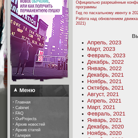
Официально разрешённые конфи
программы
Гид по пасхальному ивенту в 20
Работа над обновлением движка
2021)
Вы
Апрель, 2023
Март, 2023
Февраль, 2023
Декабрь, 2022
Январь, 2022
Декабрь, 2021
Ноябрь, 2021
Октябрь, 2021
Меню
Август, 2021
Апрель, 2021
·
Главная
Март, 2021
·
Cabinet
·
Февраль, 2021
FAQ
·
OurProjects
Январь, 2021
·
Архив новостей
Декабрь, 2020
·
Архив статей
Ноябрь, 2020
·
Галерея