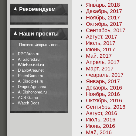
Январь, 2018
Рекомендуем
Декабрь, 2017
Ноябрь, 2017
Октябрь, 2017
Сентябрь, 2017
Наши проекты
Август, 2017
Июль, 2017
Показать\скрыть весь
Июнь, 2017
RPGArea.ru
Май, 2017
AllSacred.ru
Апрель, 2017
Witcher.net.ru
Март, 2017
DiabloArea.net
Февраль, 2017
RisenGame.ru
Январь, 2017
AllDisciples.ru
DragonAge-area
Декабрь, 2016
AllDishonored.ru
Ноябрь, 2016
ACR-Game
Октябрь, 2016
Watch Dogs
Сентябрь, 2016
Август, 2016
Июль, 2016
Июнь, 2016
Май, 2016