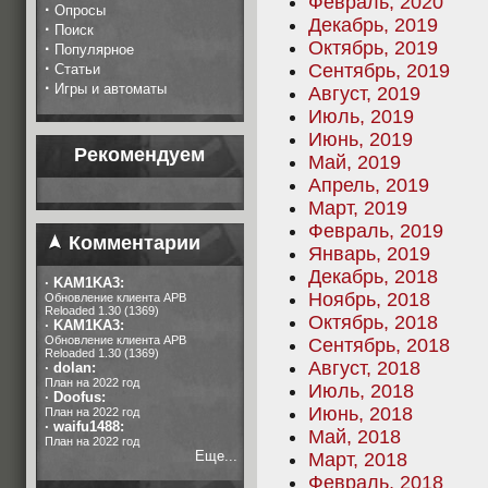
Февраль, 2020
·
Опросы
Декабрь, 2019
·
Поиск
Октябрь, 2019
·
Популярное
·
Сентябрь, 2019
Статьи
·
Игры и автоматы
Август, 2019
Июль, 2019
Июнь, 2019
Рекомендуем
Май, 2019
Апрель, 2019
Март, 2019
Февраль, 2019
Комментарии
Январь, 2019
Декабрь, 2018
·
KAM1KA3:
Ноябрь, 2018
Обновление клиента APB
Reloaded 1.30 (1369)
Октябрь, 2018
·
KAM1KA3:
Обновление клиента APB
Сентябрь, 2018
Reloaded 1.30 (1369)
Август, 2018
·
dolan:
План на 2022 год
Июль, 2018
·
Doofus:
Июнь, 2018
План на 2022 год
·
waifu1488:
Май, 2018
План на 2022 год
Еще...
Март, 2018
Февраль, 2018