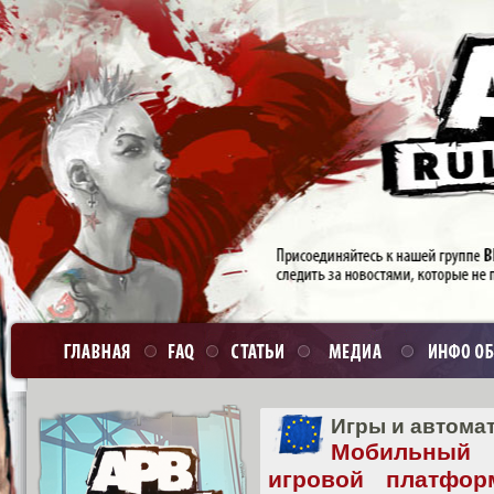
Игры и автома
Мобильный 
игровой платфор