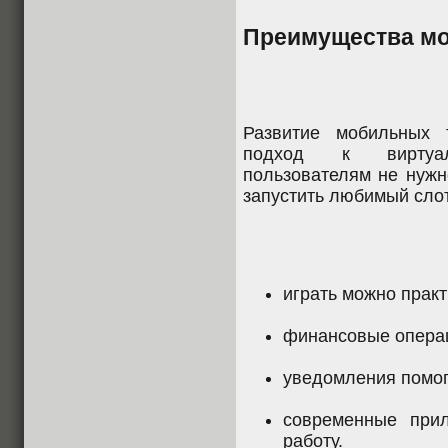
Преимущества мо
Развитие мобильных 
подход к виртуал
пользователям не нужн
запустить любимый слот
играть можно практ
финансовые операц
уведомления помог
современные при
работу.