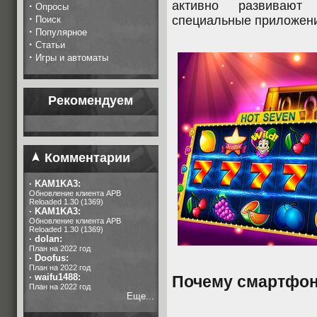
активно развивают
·
Опросы
·
специальные приложен
Поиск
·
Популярное
·
Статьи
·
Игры и автоматы
Рекомендуем
Комментарии
·
KAM1KA3:
Обновление клиента APB
Reloaded 1.30 (1369)
·
KAM1KA3:
Обновление клиента APB
Reloaded 1.30 (1369)
·
dolan:
План на 2022 год
·
Doofus:
План на 2022 год
·
waifu1488:
Почему смартфон
План на 2022 год
Еще...