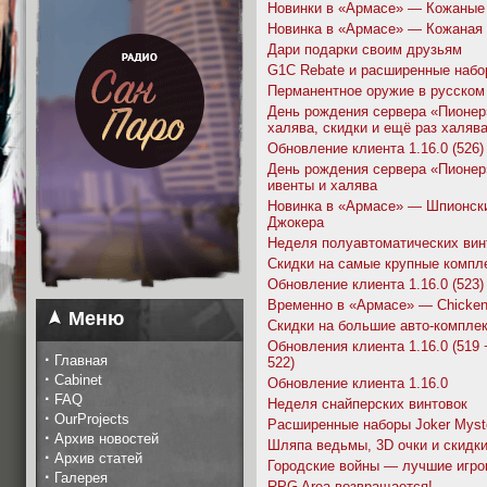
Новинки в «Армасе» — Кожаные
Новинка в «Армасе» — Кожаная
Дари подарки своим друзьям
G1C Rebate и расширенные набо
Перманентное оружие в русском
День рождения сервера «Пионер»
халява, скидки и ещё раз халяв
Обновление клиента 1.16.0 (526)
День рождения сервера «Пионер»
ивенты и халява
Новинка в «Армасе» — Шпионск
Джокера
Неделя полуавтоматических вин
Скидки на самые крупные компл
Обновление клиента 1.16.0 (523)
Временно в «Армасе» — Chicke
Меню
Скидки на большие авто-компле
Обновления клиента 1.16.0 (519 
·
Главная
522)
·
Cabinet
Обновление клиента 1.16.0
·
FAQ
Неделя снайперских винтовок
·
OurProjects
Расширенные наборы Joker Myst
·
Архив новостей
Шляпа ведьмы, 3D очки и скидк
·
Архив статей
Городские войны — лучшие игро
·
Галерея
RPG Area возвращается!