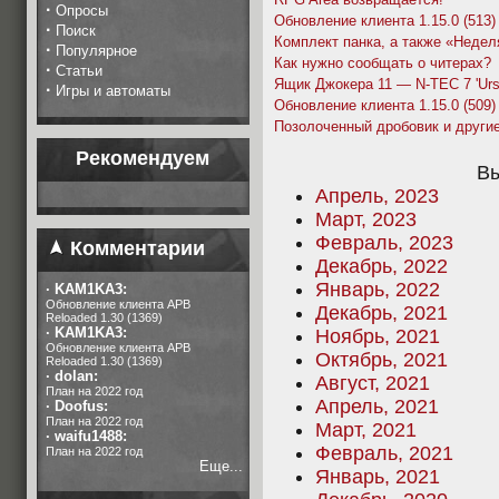
·
Опросы
Обновление клиента 1.15.0 (513)
·
Поиск
Комплект панка, а также «Недел
·
Популярное
Как нужно сообщать о читерах?
·
Статьи
Ящик Джокера 11 — N-TEC 7 'Urs
·
Игры и автоматы
Обновление клиента 1.15.0 (509)
Позолоченный дробовик и другие
Рекомендуем
Вы
Апрель, 2023
Март, 2023
Февраль, 2023
Комментарии
Декабрь, 2022
Январь, 2022
·
KAM1KA3:
Обновление клиента APB
Декабрь, 2021
Reloaded 1.30 (1369)
·
KAM1KA3:
Ноябрь, 2021
Обновление клиента APB
Октябрь, 2021
Reloaded 1.30 (1369)
·
dolan:
Август, 2021
План на 2022 год
Апрель, 2021
·
Doofus:
План на 2022 год
Март, 2021
·
waifu1488:
Февраль, 2021
План на 2022 год
Еще...
Январь, 2021