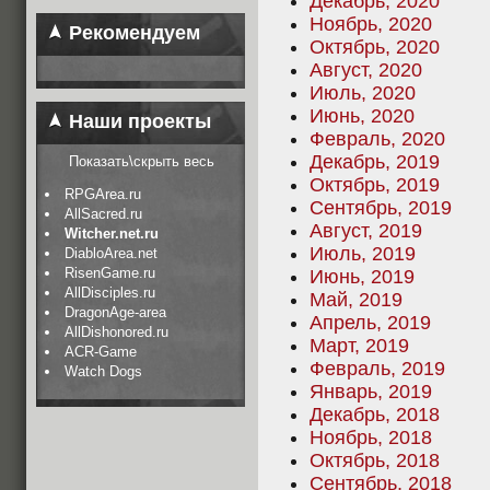
Декабрь, 2020
Ноябрь, 2020
Рекомендуем
Октябрь, 2020
Август, 2020
Июль, 2020
Июнь, 2020
Наши проекты
Февраль, 2020
Декабрь, 2019
Показать\скрыть весь
Октябрь, 2019
RPGArea.ru
Сентябрь, 2019
AllSacred.ru
Август, 2019
Witcher.net.ru
Июль, 2019
DiabloArea.net
RisenGame.ru
Июнь, 2019
AllDisciples.ru
Май, 2019
DragonAge-area
Апрель, 2019
AllDishonored.ru
Март, 2019
ACR-Game
Февраль, 2019
Watch Dogs
Январь, 2019
Декабрь, 2018
Ноябрь, 2018
Октябрь, 2018
Сентябрь, 2018