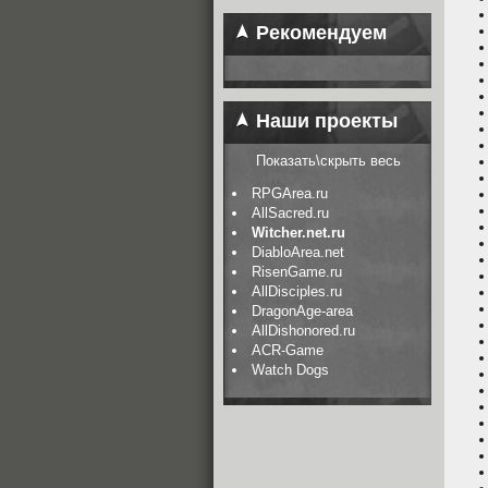
Рекомендуем
Наши проекты
Показать\скрыть весь
RPGArea.ru
AllSacred.ru
Witcher.net.ru
DiabloArea.net
RisenGame.ru
AllDisciples.ru
DragonAge-area
AllDishonored.ru
ACR-Game
Watch Dogs