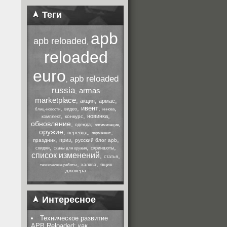
Теги
apb
apb reloaded
,
reloaded
euro
apb reloaded
,
russia
armas
,
marketplace
,
,
,
акция
армас
,
,
ивент
,
,
видео
блиц-новости
иннова
,
,
,
новинка
конкурс
комплект
обновление
,
,
,
одежда
оптимизация
оружие
,
,
,
перевод
перманент
,
,
,
приз
праздник
русский блог apb
,
,
,
скидки
скриншоты
скины для оружия
список изменений
,
,
статья
,
,
ящик
халява
технические работы
джокера
Интересное
Техническое развитие
APB Reloaded: как