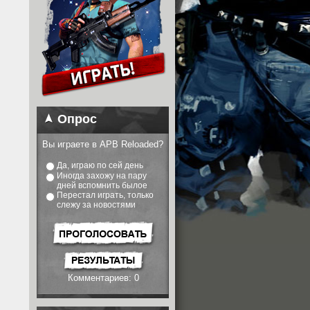
Опрос
Вы играете в APB Reloaded?
Да, играю по сей день
Иногда захожу на пару
дней вспомнить былое
Перестал играть, только
слежу за новостями
Комментариев: 0