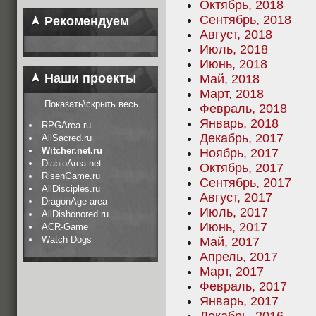
Октябрь, 2018
Сентябрь, 2018
Рекомендуем
Август, 2018
Июль, 2018
Июнь, 2018
Наши проекты
Май, 2018
Март, 2018
Показать\скрыть весь
Февраль, 2018
Январь, 2018
RPGArea.ru
Декабрь, 2017
AllSacred.ru
Witcher.net.ru
Ноябрь, 2017
DiabloArea.net
Октябрь, 2017
RisenGame.ru
Сентябрь, 2017
AllDisciples.ru
Август, 2017
DragonAge-area
Июль, 2017
AllDishonored.ru
Июнь, 2017
ACR-Game
Watch Dogs
Май, 2017
Апрель, 2017
Март, 2017
Февраль, 2017
Январь, 2017