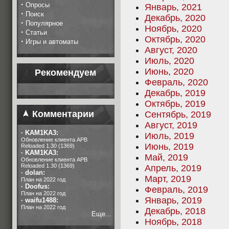
·
Опросы
Январь, 2021
·
Поиск
Декабрь, 2020
·
Популярное
Ноябрь, 2020
·
Статьи
Октябрь, 2020
·
Игры и автоматы
Август, 2020
Июль, 2020
Июнь, 2020
Рекомендуем
Февраль, 2020
Декабрь, 2019
Октябрь, 2019
Комментарии
Сентябрь, 2019
Август, 2019
·
KAM1KA3:
Июль, 2019
Обновление клиента APB
Июнь, 2019
Reloaded 1.30 (1369)
·
KAM1KA3:
Май, 2019
Обновление клиента APB
Reloaded 1.30 (1369)
Апрель, 2019
·
dolan:
Март, 2019
План на 2022 год
·
Doofus:
Февраль, 2019
План на 2022 год
Январь, 2019
·
waifu1488:
План на 2022 год
Декабрь, 2018
Еще...
Ноябрь, 2018