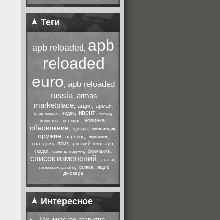
Теги
apb
apb reloaded
,
reloaded
euro
apb reloaded
,
russia
armas
,
marketplace
,
,
,
акция
армас
,
,
ивент
,
,
видео
блиц-новости
иннова
,
,
,
новинка
конкурс
комплект
обновление
,
,
,
одежда
оптимизация
оружие
,
,
,
перевод
перманент
,
,
,
приз
праздник
русский блог apb
,
,
,
скидки
скриншоты
скины для оружия
список изменений
,
,
статья
,
,
ящик
халява
технические работы
джокера
Интересное
Техническое развитие