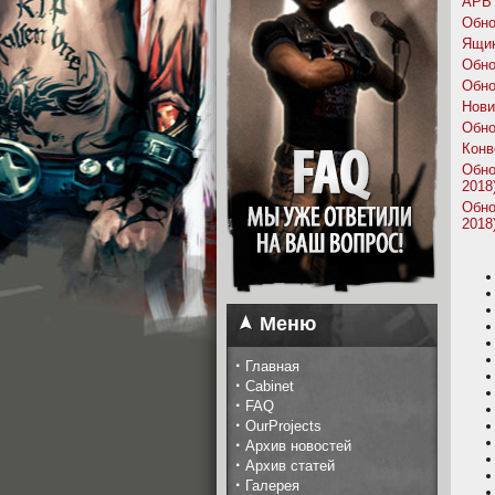
APB 
Обно
Ящик
Обно
Обно
Нови
Обно
Конв
Обно
2018
Обно
2018
Меню
·
Главная
·
Cabinet
·
FAQ
·
OurProjects
·
Архив новостей
·
Архив статей
·
Галерея