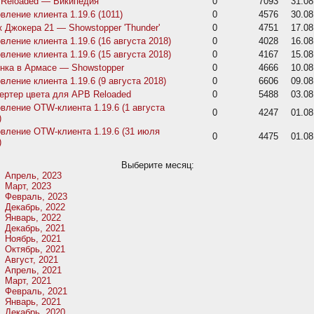
Reloaded — Википедия
0
7093
31.08
вление клиента 1.19.6 (1011)
0
4576
30.08
 Джокера 21 — Showstopper 'Thunder'
0
4751
17.08
вление клиента 1.19.6 (16 августа 2018)
0
4028
16.08
вление клиента 1.19.6 (15 августа 2018)
0
4167
15.08
нка в Армасе — Showstopper
0
4666
10.08
вление клиента 1.19.6 (9 августа 2018)
0
6606
09.08
ертер цвета для APB Reloaded
0
5488
03.08
вление OTW-клиента 1.19.6 (1 августа
0
4247
01.08
)
вление OTW-клиента 1.19.6 (31 июля
0
4475
01.08
)
Выберите месяц:
Апрель, 2023
Март, 2023
Февраль, 2023
Декабрь, 2022
Январь, 2022
Декабрь, 2021
Ноябрь, 2021
Октябрь, 2021
Август, 2021
Апрель, 2021
Март, 2021
Февраль, 2021
Январь, 2021
Декабрь, 2020