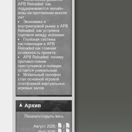
APB Reloaded: как
поддерживаются онлайн-
игры на протяжении многих
лет
Экономика и
внутриигровой рынок в APB
Reloaded: как устроена
торговля между игроками
Глубокая система
кастомизации в APB
Reloaded как главная
особенность проекта
APB Reloaded: почему
противостояние
преступников и полиции
остается уникальным
Мобильный телефон
стал основной игровой
платформой виртуальных
игровых залов
Архив
Показать\скрыть весь
Август 2026:
|
Май 2026:
|