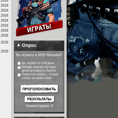
.2018
.2018
.2018
.2018
.2018
.2018
.2018
.2018
.2018
Опрос
.2018
Вы играете в APB Reloaded?
Да, играю по сей день
Иногда захожу на пару
дней вспомнить былое
Перестал играть, только
слежу за новостями
Комментариев: 0