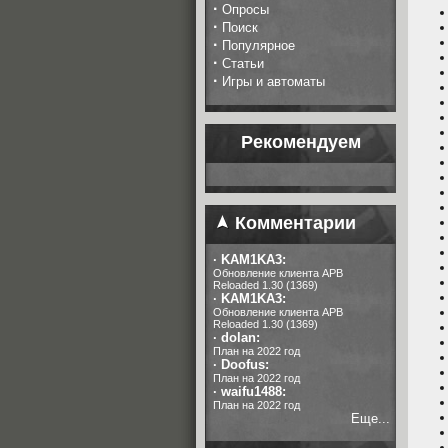
·
Опросы
·
Поиск
·
Популярное
·
Статьи
·
Игры и автоматы
Рекомендуем
Комментарии
·
KAM1KA3:
Обновление клиента APB
Reloaded 1.30 (1369)
·
KAM1KA3:
Обновление клиента APB
Reloaded 1.30 (1369)
·
dolan:
План на 2022 год
·
Doofus:
План на 2022 год
·
waifu1488:
План на 2022 год
Еще...