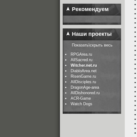
Рекомендуем
Наши проекты
Показать\скрыть весь
RPGArea.ru
AllSacred.ru
Witcher.net.ru
DiabloArea.net
RisenGame.ru
AllDisciples.ru
DragonAge-area
AllDishonored.ru
ACR-Game
Watch Dogs