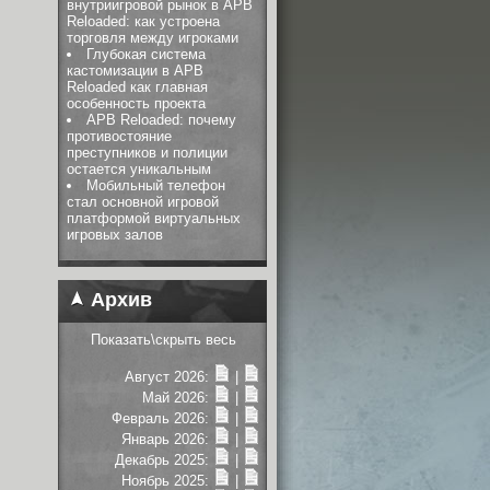
внутриигровой рынок в APB
Reloaded: как устроена
торговля между игроками
Глубокая система
кастомизации в APB
Reloaded как главная
особенность проекта
APB Reloaded: почему
противостояние
преступников и полиции
остается уникальным
Мобильный телефон
стал основной игровой
платформой виртуальных
игровых залов
Архив
Показать\скрыть весь
Август 2026:
|
Май 2026:
|
Февраль 2026:
|
Январь 2026:
|
Декабрь 2025:
|
Ноябрь 2025:
|