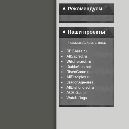
Рекомендуем
Наши проекты
Показать\скрыть весь
RPGArea.ru
AllSacred.ru
Witcher.net.ru
DiabloArea.net
RisenGame.ru
AllDisciples.ru
DragonAge-area
AllDishonored.ru
ACR-Game
Watch Dogs