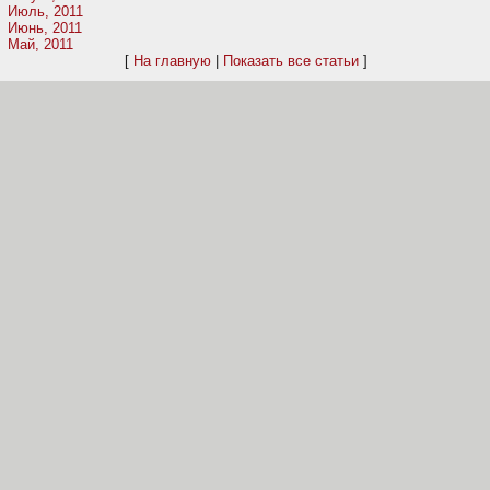
Июль, 2011
Июнь, 2011
Май, 2011
[
На главную
|
Показать все статьи
]