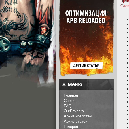
Прев
Слов
Меню
·
Главная
·
Cabinet
·
FAQ
·
OurProjects
·
Архив новостей
·
Архив статей
·
Галерея