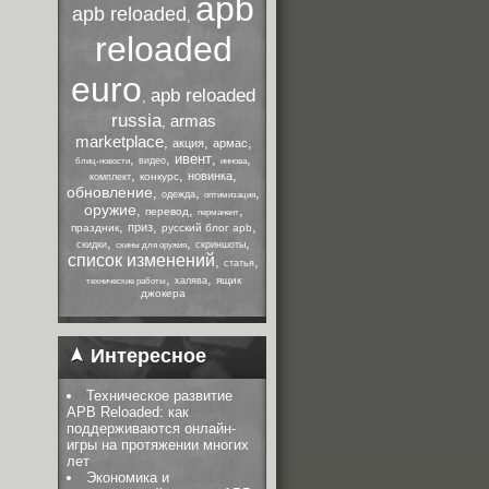
apb
apb reloaded
,
reloaded
euro
apb reloaded
,
russia
armas
,
marketplace
,
,
,
акция
армас
,
,
ивент
,
,
видео
блиц-новости
иннова
,
,
,
новинка
конкурс
комплект
обновление
,
,
,
одежда
оптимизация
оружие
,
,
,
перевод
перманент
,
,
,
приз
праздник
русский блог apb
,
,
,
скидки
скриншоты
скины для оружия
список изменений
,
,
статья
,
,
ящик
халява
технические работы
джокера
Интересное
Техническое развитие
APB Reloaded: как
поддерживаются онлайн-
игры на протяжении многих
лет
Экономика и