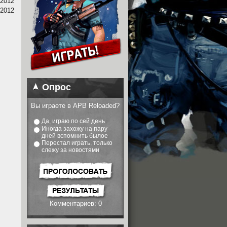
.2012
.2012
Опрос
Вы играете в APB Reloaded?
Да, играю по сей день
Иногда захожу на пару
дней вспомнить былое
Перестал играть, только
слежу за новостями
Комментариев: 0