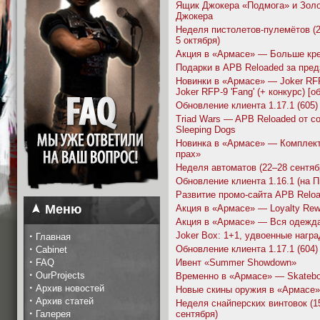
Ящик Джокера «Подмога» и Зол
Джокера
Неделя пистолетов-пулемётов (2
5 октября)
Акция в «Армасе» — Больше кр
Подарки в APB Reloaded за пред
Новинки в «Армасе» — Joker RFP-
Joker RFP-9 'Fang' (+ конкурс) [о
Обновление клиента 1.17.1 (605)
Triad Wars — APB Reloaded от с
Sleeping Dogs
Новинка в «Армасе» — Комплект
прах»
Неделя автоматов (22–28 сентяб
Обновление клиента 1.16.1 (на П
Развитие промо-сайта APB Relo
Меню
Акция в «Армасе» — Loyalty Rew
Акция в «Армасе» — Вся одежда
·
Joker Box: 1+1, удвоенные нагр
Главная
·
Обновление клиента 1.17.1 (604)
Cabinet
·
FAQ
Ивент «Summer Showdown»
·
OurProjects
Временно в «Армасе» — Skatebo
·
Архив новостей
Новые скины оружия в «Армасе»
·
Архив статей
Неделя снайперских винтовок (1
·
Галерея
сентября)