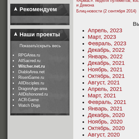
«Армас»: неделя пулемётов, ко
и Демона
Рекомендуем
Блиц-новости (2 сентября 2014)
Вы
Апрель, 2023
Наши проекты
Март, 2023
Февраль, 2023
Показать\скрыть весь
Декабрь, 2022
RPGArea.ru
Январь, 2022
AllSacred.ru
Декабрь, 2021
Witcher.net.ru
Ноябрь, 2021
DiabloArea.net
Октябрь, 2021
RisenGame.ru
Август, 2021
AllDisciples.ru
Апрель, 2021
DragonAge-area
AllDishonored.ru
Март, 2021
ACR-Game
Февраль, 2021
Watch Dogs
Январь, 2021
Декабрь, 2020
Ноябрь, 2020
Октябрь, 2020
Август, 2020