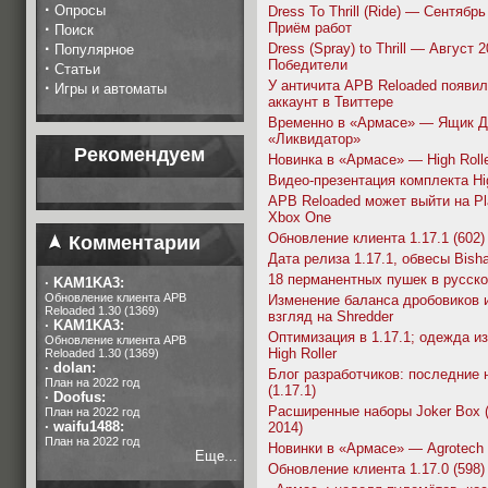
·
Опросы
Dress To Thrill (Ride) — Сентябр
·
Приём работ
Поиск
·
Dress (Spray) to Thrill — Август 
Популярное
Победители
·
Статьи
У античита APB Reloaded появил
·
Игры и автоматы
аккаунт в Твиттере
Временно в «Армасе» — Ящик Д
«Ликвидатор»
Рекомендуем
Новинка в «Армасе» — High Roll
Видео-презентация комплекта Hig
APB Reloaded может выйти на Pla
Xbox One
Обновление клиента 1.17.1 (602)
Комментарии
Дата релиза 1.17.1, обвесы Bisha
18 перманентных пушек в русск
·
KAM1KA3:
Обновление клиента APB
Изменение баланса дробовиков 
Reloaded 1.30 (1369)
взгляд на Shredder
·
KAM1KA3:
Оптимизация в 1.17.1; одежда и
Обновление клиента APB
High Roller
Reloaded 1.30 (1369)
·
dolan:
Блог разработчиков: последние 
План на 2022 год
(1.17.1)
·
Doofus:
Расширенные наборы Joker Box (
План на 2022 год
·
waifu1488:
2014)
План на 2022 год
Новинки в «Армасе» — Agrotec
Еще...
Обновление клиента 1.17.0 (598)