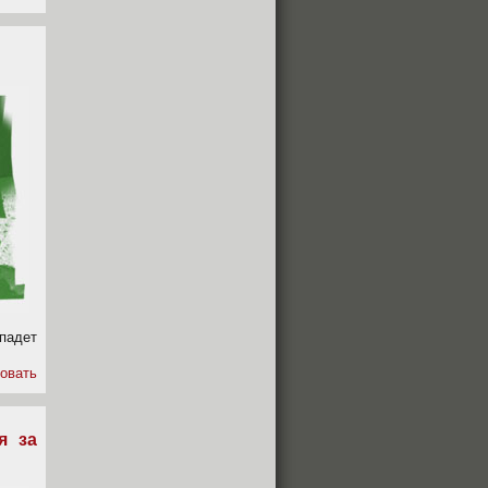
падет
овать
я за