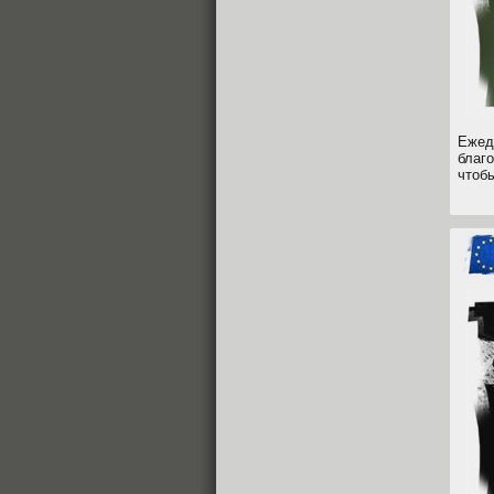
Ежед
благ
чтоб