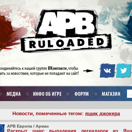
Новости, помеченные тегом:
ящик джокера
APB Европа
/
Армас
Раскрыт шанс выпадения легендарок из Ящ