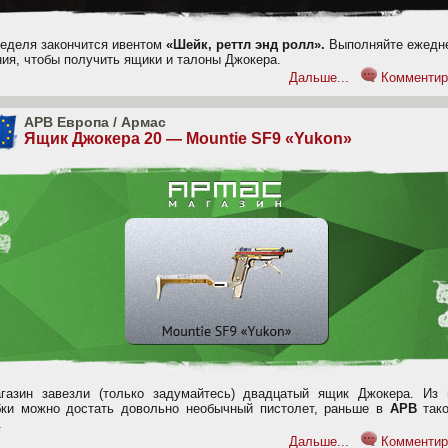
неделя закончится ивентом
«Шейк, реттл энд ролл».
Выполняйте ежедн
ния, чтобы получить ящики и талоны Джокера.
Дальше...
Комментир
APB Европа
/
Армас
Ящик Джокера 20 — Mountie SF9 «Yukon»
газин завезли (только задумайтесь) двадцатый ящик Джокера. Из 
бки можно достать довольно необычный пистолет, раньше в
APB
тако
.
Дальше...
Комментир