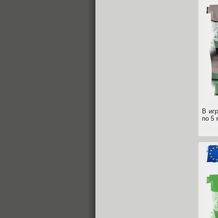
В иг
по 5