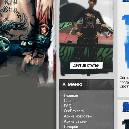
Сог
пред
Меню
Скот
·
Главная
·
Cabinet
·
FAQ
·
OurProjects
·
Архив новостей
·
Архив статей
·
Галерея