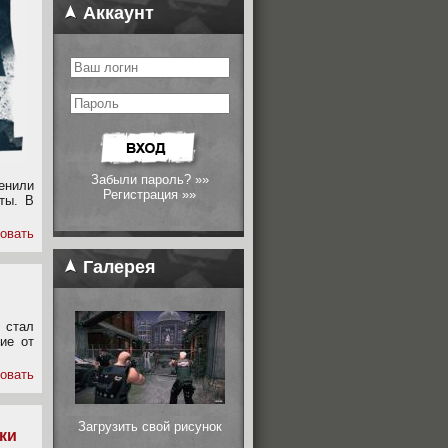
Аккаунт
Забыли пароль? »»
енили
Регистрация »»
ты. В
овать
Галерея
 стал
ие от
овать
Загрузить свой рисунок
ки