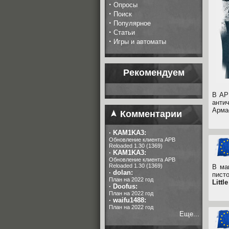
·
Опросы
·
Поиск
·
Популярное
·
Статьи
·
Игры и автоматы
Рекомендуем
В AP
анти
Арма
Комментарии
·
KAM1KA3:
Обновление клиента APB
Reloaded 1.30 (1369)
·
KAM1KA3:
Обновление клиента APB
Reloaded 1.30 (1369)
В ма
·
dolan:
пист
План на 2022 год
Little
·
Doofus:
План на 2022 год
·
waifu1488:
План на 2022 год
Еще...