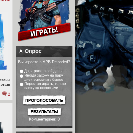
Опрос
Вы играете в APB Reloaded?
Да, играю по сей день
Иногда захожу на пару
дней вспомнить былое
язаны
Перестал играть, только
этью
слежу за новостями
2
Комментариев: 0