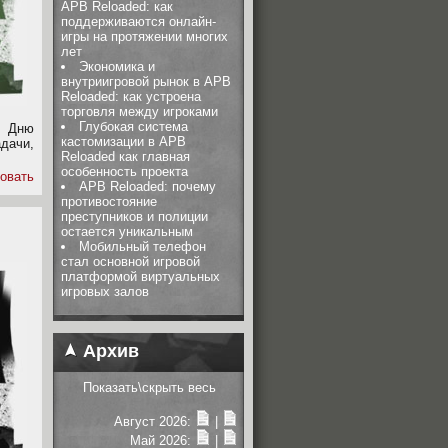
APB Reloaded: как
поддерживаются онлайн-
игры на протяжении многих
лет
Экономика и
внутриигровой рынок в APB
Reloaded: как устроена
торговля между игроками
Глубокая система
м Дню
кастомизации в APB
дачи,
Reloaded как главная
особенность проекта
овать
APB Reloaded: почему
противостояние
преступников и полиции
остается уникальным
Мобильный телефон
стал основной игровой
платформой виртуальных
игровых залов
Архив
Показать\скрыть весь
Август 2026:
|
Май 2026:
|