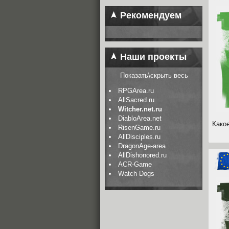
Рекомендуем
Наши проекты
Показать\скрыть весь
RPGArea.ru
AllSacred.ru
Witcher.net.ru
DiabloArea.net
Како
RisenGame.ru
AllDisciples.ru
DragonAge-area
AllDishonored.ru
ACR-Game
Watch Dogs