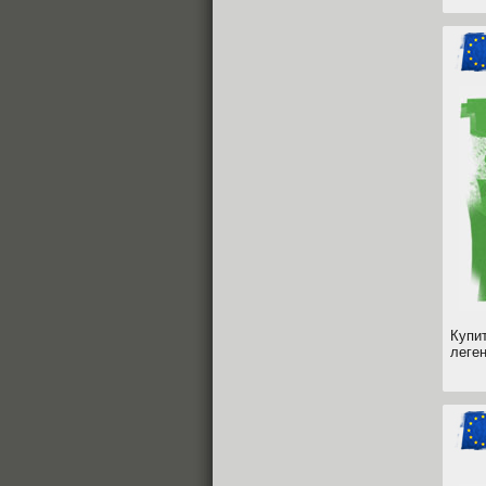
Купи
леген