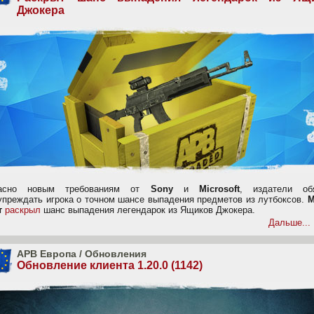
Джокера
ласно новым требованиям от
Sony
и
Microsoft
, издатели об
упреждать игрока о точном шансе выпадения предметов из лутбоксов.
М
т
раскрыл
шанс выпадения легендарок из Ящиков Джокера.
Дальше...
APB Европа
/
Обновления
Обновление клиента 1.20.0 (1142)