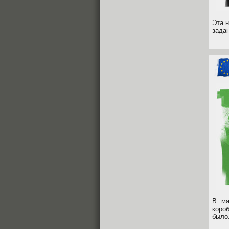
Эта 
зада
В ма
коро
было