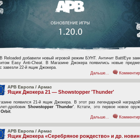
B Reloaded добавили новый игровой режим БУНТ. Античит BattlEye зам
читом Easy Anti-Cheat. В Магазине Джокера появились новые предме
с завезли 22-й ящик Джокера.
Дальше...
Комментир
APB Европа
/
Армас
Ящик Джокера 21 — Showstopper 'Thunder'
газине появился 21-й ящик Джокера. В этот раз легендарной наградой
олет-дробовик
Showstopper 'Thunder'
. Кстати, это первое новое оруж
 Orbit
.
Дальше...
Комментир
APB Европа
/
Армас
Ящик Джокера «Серебряное рождество» и др. новин