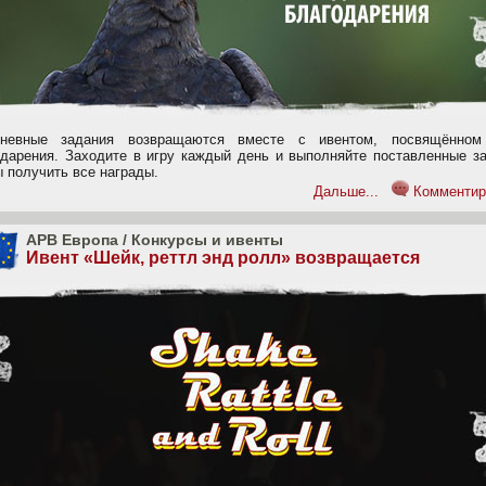
невные задания возвращаются вместе с ивентом, посвящённо
одарения. Заходите в игру каждый день и выполняйте поставленные за
ы получить все награды.
Дальше...
Комментир
APB Европа
/
Конкурсы и ивенты
Ивент «Шейк, реттл энд ролл» возвращается