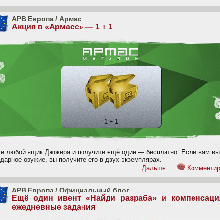
APB Европа
/
Армас
Акция в «Армасе» — 1 + 1
те любой ящик Джокера и получите ещё один — бесплатно. Если вам вы
дарное оружие, вы получите его в двух экземплярах.
Дальше...
Комментир
APB Европа
/
Официальный блог
Ещё один ивент «Найди разраба» и компенсаци
ежедневные задания