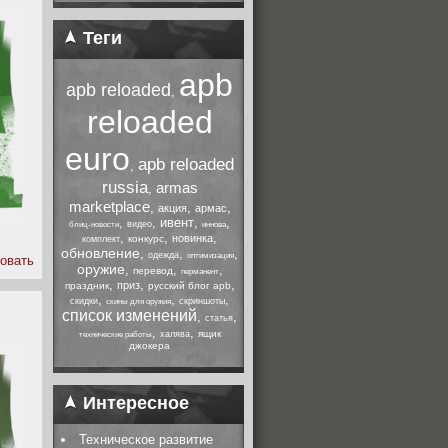
Теги
apb
apb reloaded
,
reloaded
euro
apb reloaded
,
russia
armas
,
marketplace
,
,
,
акция
армас
,
,
ивент
,
,
видео
блиц-новости
иннова
,
,
,
новинка
конкурс
комплект
обновление
,
,
,
одежда
оптимизация
овать
оружие
,
,
,
перевод
перманент
,
,
,
приз
праздник
русский блог apb
,
,
,
скидки
скриншоты
скины для оружия
список изменений
,
,
статья
,
,
ящик
халява
технические работы
джокера
Интересное
Техническое развитие