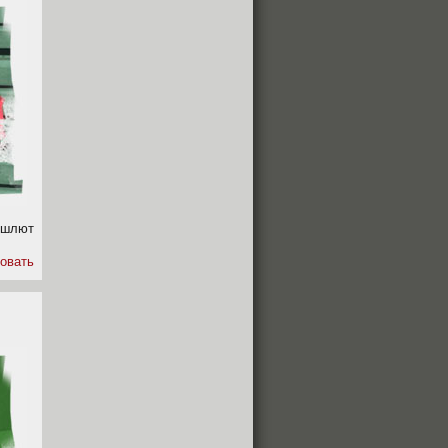
ишлют
овать