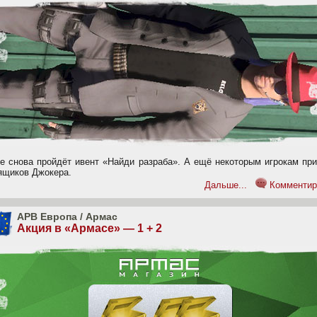
ре снова пройдёт ивент «Найди разраба». А ещё некоторым игрокам пр
 ящиков Джокера.
Дальше...
Комментир
APB Европа
/
Армас
Акция в «Армасе» — 1 + 2