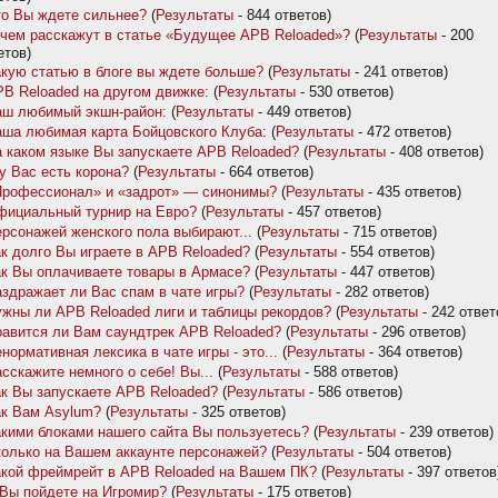
о Вы ждете сильнее?
(
Результаты
- 844 ответов)
чем расскажут в статье «Будущее APB Reloaded»?
(
Результаты
- 200
етов)
кую статью в блоге вы ждете больше?
(
Результаты
- 241 ответов)
B Reloaded на другом движке:
(
Результаты
- 530 ответов)
аш любимый экшн-район:
(
Результаты
- 449 ответов)
ша любимая карта Бойцовского Клуба:
(
Результаты
- 472 ответов)
 каком языке Вы запускаете APB Reloaded?
(
Результаты
- 408 ответов)
у Вас есть корона?
(
Результаты
- 664 ответов)
Профессионал» и «задрот» — синонимы?
(
Результаты
- 435 ответов)
фициальный турнир на Евро?
(
Результаты
- 457 ответов)
рсонажей женского пола выбирают...
(
Результаты
- 715 ответов)
к долго Вы играете в APB Reloaded?
(
Результаты
- 554 ответов)
к Вы оплачиваете товары в Армасе?
(
Результаты
- 447 ответов)
здражает ли Вас спам в чате игры?
(
Результаты
- 282 ответов)
жны ли APB Reloaded лиги и таблицы рекордов?
(
Результаты
- 242 ответ
авится ли Вам саундтрек APB Reloaded?
(
Результаты
- 296 ответов)
нормативная лексика в чате игры - это...
(
Результаты
- 364 ответов)
сскажите немного о себе! Вы...
(
Результаты
- 588 ответов)
к Вы запускаете APB Reloaded?
(
Результаты
- 586 ответов)
к Вам Asylum?
(
Результаты
- 325 ответов)
кими блоками нашего сайта Вы пользуетесь?
(
Результаты
- 239 ответов)
олько на Вашем аккаунте персонажей?
(
Результаты
- 504 ответов)
кой фреймрейт в APB Reloaded на Вашем ПК?
(
Результаты
- 397 ответов
Вы пойдете на Игромир?
(
Результаты
- 175 ответов)