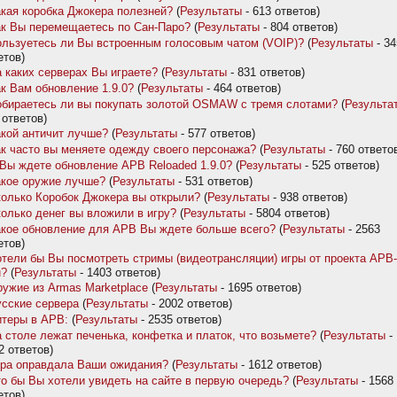
кая коробка Джокера полезней?
(
Результаты
- 613 ответов)
к Вы перемещаетесь по Сан-Паро?
(
Результаты
- 804 ответов)
льзуетесь ли Вы встроенным голосовым чатом (VOIP)?
(
Результаты
- 34
етов)
 каких серверах Вы играете?
(
Результаты
- 831 ответов)
к Вам обновление 1.9.0?
(
Результаты
- 464 ответов)
бираетесь ли вы покупать золотой OSMAW с тремя слотами?
(
Результа
 ответов)
кой античит лучше?
(
Результаты
- 577 ответов)
к часто вы меняете одежду своего персонажа?
(
Результаты
- 760 ответо
Вы ждете обновление APB Reloaded 1.9.0?
(
Результаты
- 525 ответов)
кое оружие лучше?
(
Результаты
- 531 ответов)
олько Коробок Джокера вы открыли?
(
Результаты
- 938 ответов)
олько денег вы вложили в игру?
(
Результаты
- 5804 ответов)
кое обновление для АРВ Вы ждете больше всего?
(
Результаты
- 2563
етов)
тели бы Вы посмотреть стримы (видеотрансляции) игры от проекта APB-
u?
(
Результаты
- 1403 ответов)
ужие из Armas Marketplace
(
Результаты
- 1695 ответов)
сские сервера
(
Результаты
- 2002 ответов)
теры в АРВ:
(
Результаты
- 2535 ответов)
 столе лежат печенька, конфетка и платок, что возьмете?
(
Результаты
-
2 ответов)
гра оправдала Ваши ожидания?
(
Результаты
- 1612 ответов)
о бы Вы хотели увидеть на сайте в первую очередь?
(
Результаты
- 1568
етов)