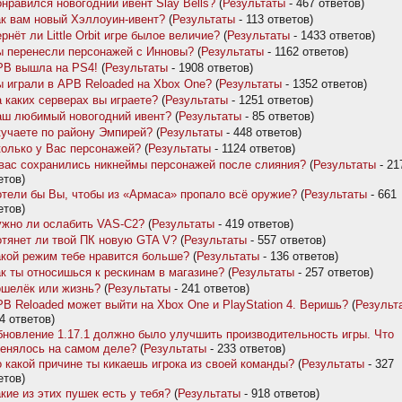
нравился новогодний ивент Slay Bells?
(
Результаты
- 467 ответов)
к вам новый Хэллоуин-ивент?
(
Результаты
- 113 ответов)
рнёт ли Little Orbit игре былое величие?
(
Результаты
- 1433 ответов)
 перенесли персонажей с Инновы?
(
Результаты
- 1162 ответов)
PB вышла на PS4!
(
Результаты
- 1908 ответов)
 играли в APB Reloaded на Xbox One?
(
Результаты
- 1352 ответов)
 каких серверах вы играете?
(
Результаты
- 1251 ответов)
аш любимый новогодний ивент?
(
Результаты
- 85 ответов)
учаете по району Эмпирей?
(
Результаты
- 448 ответов)
олько у Вас персонажей?
(
Результаты
- 1124 ответов)
вас сохранились никнеймы персонажей после слияния?
(
Результаты
- 21
етов)
тели бы Вы, чтобы из «Армаса» пропало всё оружие?
(
Результаты
- 661
етов)
жно ли ослабить VAS-C2?
(
Результаты
- 419 ответов)
тянет ли твой ПК новую GTA V?
(
Результаты
- 557 ответов)
кой режим тебе нравится больше?
(
Результаты
- 136 ответов)
к ты относишься к рескинам в магазине?
(
Результаты
- 257 ответов)
шелёк или жизнь?
(
Результаты
- 241 ответов)
B Reloaded может выйти на Xbox One и PlayStation 4. Веришь?
(
Результ
44 ответов)
новление 1.17.1 должно было улучшить производительность игры. Что
енялось на самом деле?
(
Результаты
- 233 ответов)
 какой причине ты кикаешь игрока из своей команды?
(
Результаты
- 327
етов)
кие из этих пушек есть у тебя?
(
Результаты
- 918 ответов)