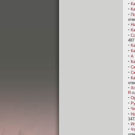
·
Ка
·
Ка
·
По
отв
·
На
·
Ка
·
Со
487
·
Ка
·
Ка
·
А 
·
Ка
·
Ск
·
Ск
·
Ка
отв
·
Хо
R.r
·
Ор
·
Ру
·
Чи
·
На
147
·
И
·
Чт
отв