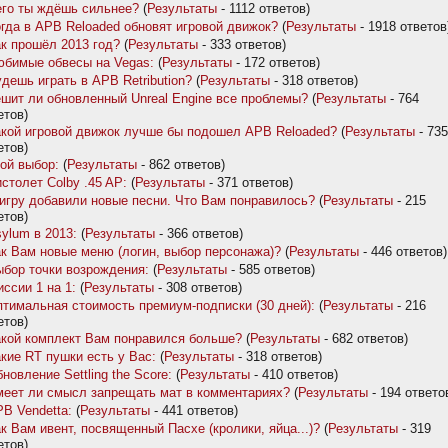
го ты ждёшь сильнее?
(
Результаты
- 1112 ответов)
гда в APB Reloaded обновят игровой движок?
(
Результаты
- 1918 ответов
к прошёл 2013 год?
(
Результаты
- 333 ответов)
бимые обвесы на Vegas:
(
Результаты
- 172 ответов)
дешь играть в APB Retribution?
(
Результаты
- 318 ответов)
шит ли обновленный Unreal Engine все проблемы?
(
Результаты
- 764
етов)
кой игровой движок лучше бы подошел APB Reloaded?
(
Результаты
- 735
етов)
ой выбор:
(
Результаты
- 862 ответов)
столет Colby .45 AP:
(
Результаты
- 371 ответов)
игру добавили новые песни. Что Вам понравилось?
(
Результаты
- 215
етов)
ylum в 2013:
(
Результаты
- 366 ответов)
к Вам новые меню (логин, выбор персонажа)?
(
Результаты
- 446 ответов)
бор точки возрождения:
(
Результаты
- 585 ответов)
ссии 1 на 1:
(
Результаты
- 308 ответов)
тимальная стоимость премиум-подписки (30 дней):
(
Результаты
- 216
етов)
кой комплект Вам понравился больше?
(
Результаты
- 682 ответов)
кие RT пушки есть у Вас:
(
Результаты
- 318 ответов)
новление Settling the Score:
(
Результаты
- 410 ответов)
еет ли смысл запрещать мат в комментариях?
(
Результаты
- 194 ответо
B Vendetta:
(
Результаты
- 441 ответов)
к Вам ивент, посвященный Пасхе (кролики, яйца...)?
(
Результаты
- 319
етов)