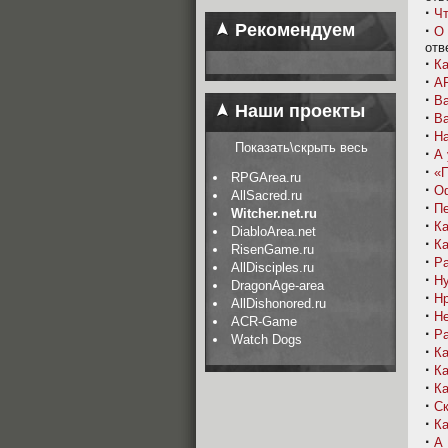
·
Чт
Рекомендуем
·
О 
отв
·
Ка
·
AP
·
В
Наши проекты
·
Ва
·
На
Показать\скрыть весь
·
А 
·
«
RPGArea.ru
·
О
AllSacred.ru
·
Пе
Witcher.net.ru
·
Ка
DiabloArea.net
·
Ка
RisenGame.ru
·
Ра
AllDisciples.ru
·
Ну
DragonAge-area
·
Нр
AllDishonored.ru
·
Не
ACR-Game
·
Ра
Watch Dogs
·
Ка
·
Ка
·
Ка
·
Ск
·
Ка
·
А 