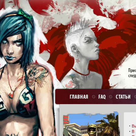
·
Вы
·
В 