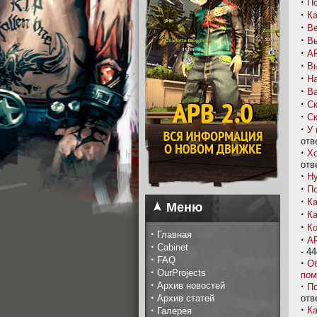
·
По
·
Ка
·
Ве
·
Вы
·
A
·
Вы
·
На
·
В
·
Ск
·
Ск
·
У 
отв
·
Хо
отв
·
Ну
·
По
·
Ка
Меню
·
Ка
·
Ко
·
Главная
·
AP
·
Cabinet
- 4
·
FAQ
·
Об
·
OurProjects
пом
·
Архив новостей
·
По
·
Архив статей
отв
·
·
Ка
Галерея