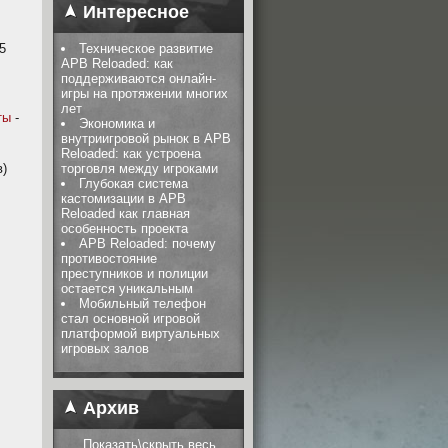
Интересное
5
Техническое развитие
APB Reloaded: как
поддерживаются онлайн-
игры на протяжении многих
лет
ты
-
Экономика и
внутриигровой рынок в APB
Reloaded: как устроена
в)
торговля между игроками
Глубокая система
кастомизации в APB
Reloaded как главная
особенность проекта
APB Reloaded: почему
противостояние
преступников и полиции
остается уникальным
Мобильный телефон
стал основной игровой
платформой виртуальных
игровых залов
Архив
Показать\скрыть весь