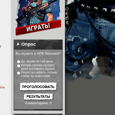
Опрос
7
Вы играете в APB Reloaded?
Да, играю по сей день
Иногда захожу на пару
дней вспомнить былое
Перестал играть, только
слежу за новостями
аты
Комментариев: 0