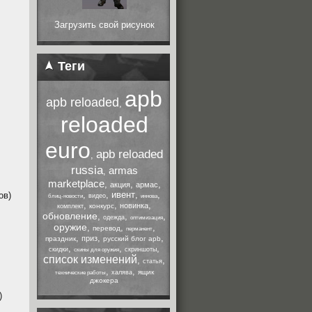
Загрузить свой рисунок
Теги
apb
apb reloaded
,
reloaded
euro
apb reloaded
,
russia
armas
,
marketplace
,
,
,
акция
армас
,
,
ивент
,
,
ов)
видео
блиц-новости
иннова
,
,
,
новинка
конкурс
комплект
обновление
,
,
,
одежда
оптимизация
оружие
,
,
,
перевод
перманент
,
,
,
приз
праздник
русский блог apb
,
,
,
скидки
скриншоты
скины для оружия
список изменений
,
,
статья
,
,
ящик
халява
технические работы
джокера
)