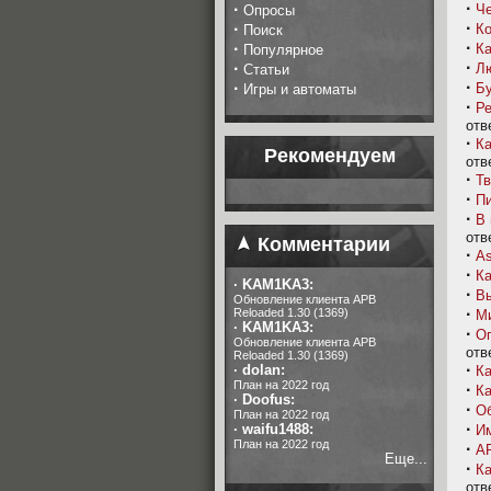
·
·
Че
Опросы
·
·
Ко
Поиск
·
·
Ка
Популярное
·
·
Лю
Статьи
·
·
Бу
Игры и автоматы
·
Ре
отв
·
Ка
Рекомендуем
отв
·
Тв
·
Пи
·
В 
отв
Комментарии
·
As
·
Ка
·
KAM1KA3:
·
Вы
Обновление клиента APB
·
Reloaded 1.30 (1369)
Ми
·
KAM1KA3:
·
Оп
Обновление клиента APB
отв
Reloaded 1.30 (1369)
·
·
dolan:
Ка
План на 2022 год
·
Ка
·
Doofus:
·
Об
План на 2022 год
·
·
waifu1488:
Им
План на 2022 год
·
AP
Еще...
·
Ка
отв