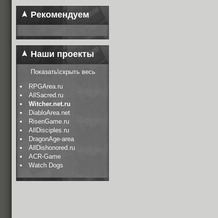
Рекомендуем
Наши проекты
Показать\скрыть весь
RPGArea.ru
AllSacred.ru
Witcher.net.ru
DiabloArea.net
RisenGame.ru
AllDisciples.ru
DragonAge-area
AllDishonored.ru
ACR-Game
Watch Dogs