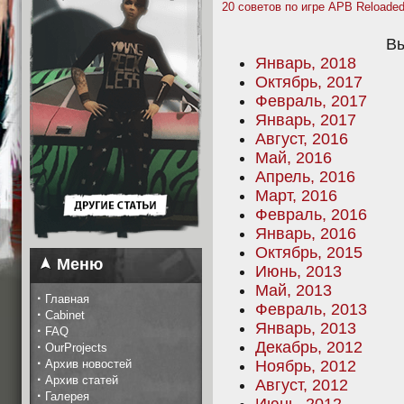
20 советов по игре APB Reloade
Вы
Январь, 2018
Октябрь, 2017
Февраль, 2017
Январь, 2017
Август, 2016
Май, 2016
Апрель, 2016
Март, 2016
Февраль, 2016
Январь, 2016
Октябрь, 2015
Меню
Июнь, 2013
Май, 2013
·
Главная
Февраль, 2013
·
Cabinet
Январь, 2013
·
FAQ
Декабрь, 2012
·
OurProjects
·
Архив новостей
Ноябрь, 2012
·
Архив статей
Август, 2012
·
Галерея