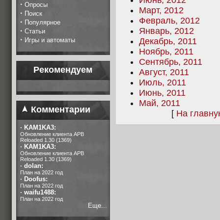
Июнь, 2012
·
Опросы
Март, 2012
·
Поиск
Февраль, 2012
·
Популярное
Январь, 2012
·
Статьи
·
Игры и автоматы
Декабрь, 2011
Ноябрь, 2011
Сентябрь, 2011
Рекомендуем
Август, 2011
Июль, 2011
Июнь, 2011
Май, 2011
Комментарии
[
На главн
·
KAM1KA3:
Обновление клиента APB
Reloaded 1.30 (1369)
·
KAM1KA3:
Обновление клиента APB
Reloaded 1.30 (1369)
·
dolan:
План на 2022 год
·
Doofus:
План на 2022 год
·
waifu1488:
План на 2022 год
Еще...