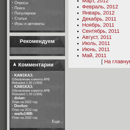
Март, 2012
·
Опросы
Февраль, 2012
·
Поиск
Январь, 2012
·
Популярное
·
Декабрь, 2011
Статьи
·
Игры и автоматы
Ноябрь, 2011
Сентябрь, 2011
Август, 2011
Рекомендуем
Июль, 2011
Июнь, 2011
Май, 2011
[
На главн
Комментарии
·
KAM1KA3:
Обновление клиента APB
Reloaded 1.30 (1369)
·
KAM1KA3:
Обновление клиента APB
Reloaded 1.30 (1369)
·
dolan:
План на 2022 год
·
Doofus:
План на 2022 год
·
waifu1488:
План на 2022 год
Еще...