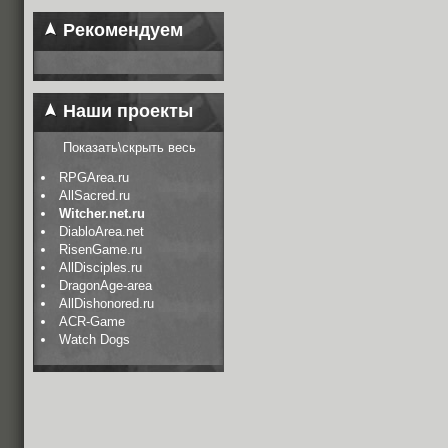
Рекомендуем
Наши проекты
Показать\скрыть весь
RPGArea.ru
AllSacred.ru
Witcher.net.ru
DiabloArea.net
RisenGame.ru
AllDisciples.ru
DragonAge-area
AllDishonored.ru
ACR-Game
Watch Dogs