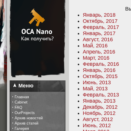
Вы
Январь, 2018
Октябрь, 2017
Февраль, 2017
Январь, 2017
Август, 2016
Май, 2016
Апрель, 2016
Март, 2016
Февраль, 2016
Январь, 2016
Октябрь, 2015
Июнь, 2013
Меню
Май, 2013
Февраль, 2013
·
Главная
Январь, 2013
·
Cabinet
Декабрь, 2012
·
FAQ
·
Ноябрь, 2012
OurProjects
·
Архив новостей
Август, 2012
·
Архив статей
Июнь, 2012
·
Галерея