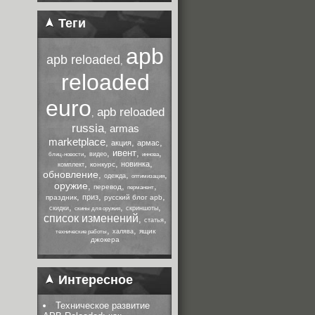
Теги
apb
apb reloaded
,
reloaded
euro
apb reloaded
,
russia
armas
,
marketplace
,
,
,
акция
армас
,
,
ивент
,
,
видео
блиц-новости
иннова
,
,
,
новинка
конкурс
комплект
обновление
,
,
,
одежда
оптимизация
оружие
,
,
,
перевод
перманент
,
,
,
приз
праздник
русский блог apb
,
,
,
скидки
скриншоты
скины для оружия
список изменений
,
,
статья
,
,
ящик
халява
технические работы
джокера
Интересное
Техническое развитие