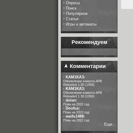
·
Опросы
·
Поиск
·
Популярное
·
Статьи
·
Игры и автоматы
Рекомендуем
Комментарии
·
KAM1KA3:
Обновление клиента APB
Reloaded 1.30 (1369)
·
KAM1KA3:
Обновление клиента APB
Reloaded 1.30 (1369)
·
dolan:
План на 2022 год
·
Doofus:
План на 2022 год
·
waifu1488:
План на 2022 год
Еще...