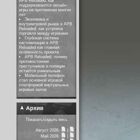
APB Reloaded: как
поддерживаются онлайн-
игры на протяжении многих
лет
Экономика и
внутриигровой рынок в APB
Reloaded: как устроена
торговля между игроками
Глубокая система
кастомизации в APB
Reloaded как главная
особенность проекта
APB Reloaded: почему
противостояние
преступников и полиции
остается уникальным
Мобильный телефон
стал основной игровой
платформой виртуальных
игровых залов
Архив
Показать\скрыть весь
Август 2026:
|
Май 2026:
|