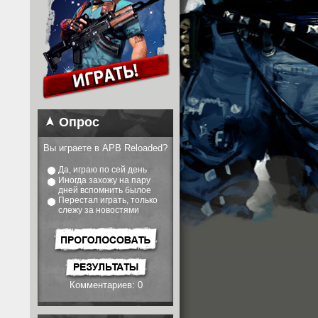
Опрос
Вы играете в APB Reloaded?
Да, играю по сей день
Иногда захожу на пару
дней вспомнить былое
Перестал играть, только
слежу за новостями
Комментариев: 0