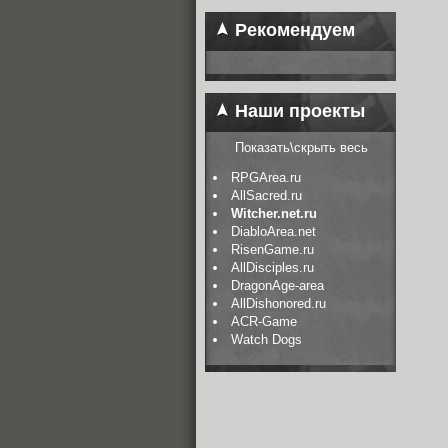
Рекомендуем
Наши проекты
Показать\скрыть весь
RPGArea.ru
AllSacred.ru
Witcher.net.ru
DiabloArea.net
RisenGame.ru
AllDisciples.ru
DragonAge-area
AllDishonored.ru
ACR-Game
Watch Dogs