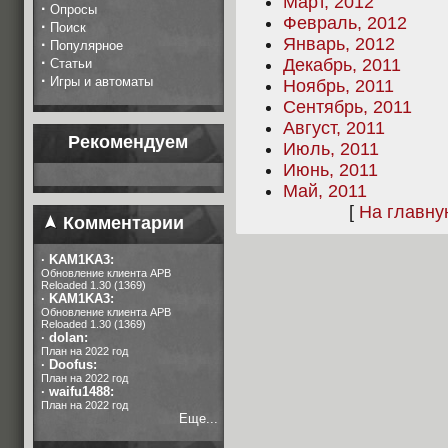
Март, 2012
·
Опросы
Февраль, 2012
·
Поиск
Январь, 2012
·
Популярное
·
Декабрь, 2011
Статьи
·
Игры и автоматы
Ноябрь, 2011
Сентябрь, 2011
Август, 2011
Рекомендуем
Июль, 2011
Июнь, 2011
Май, 2011
[
На главн
Комментарии
·
KAM1KA3:
Обновление клиента APB
Reloaded 1.30 (1369)
·
KAM1KA3:
Обновление клиента APB
Reloaded 1.30 (1369)
·
dolan:
План на 2022 год
·
Doofus:
План на 2022 год
·
waifu1488:
План на 2022 год
Еще...