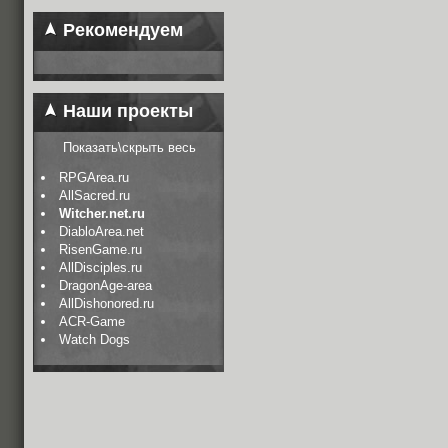
Рекомендуем
Наши проекты
Показать\скрыть весь
RPGArea.ru
AllSacred.ru
Witcher.net.ru
DiabloArea.net
RisenGame.ru
AllDisciples.ru
DragonAge-area
AllDishonored.ru
ACR-Game
Watch Dogs