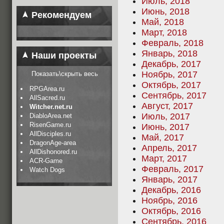
Июль, 2018
Июнь, 2018
Рекомендуем
Май, 2018
Март, 2018
Февраль, 2018
Январь, 2018
Наши проекты
Декабрь, 2017
Ноябрь, 2017
Показать\скрыть весь
Октябрь, 2017
RPGArea.ru
Сентябрь, 2017
AllSacred.ru
Август, 2017
Witcher.net.ru
Июль, 2017
DiabloArea.net
RisenGame.ru
Июнь, 2017
AllDisciples.ru
Май, 2017
DragonAge-area
Апрель, 2017
AllDishonored.ru
Март, 2017
ACR-Game
Февраль, 2017
Watch Dogs
Январь, 2017
Декабрь, 2016
Ноябрь, 2016
Октябрь, 2016
Сентябрь, 2016