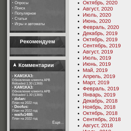
Октябрь, 2020
·
Опросы
·
Поиск
Август, 2020
·
Популярное
Июль, 2020
·
Статьи
Июнь, 2020
·
Игры и автоматы
Февраль, 2020
Декабрь, 2019
Октябрь, 2019
Рекомендуем
Сентябрь, 2019
Август, 2019
Июль, 2019
Июнь, 2019
Комментарии
Май, 2019
Апрель, 2019
·
KAM1KA3:
Обновление клиента APB
Март, 2019
Reloaded 1.30 (1369)
·
KAM1KA3:
Февраль, 2019
Обновление клиента APB
Январь, 2019
Reloaded 1.30 (1369)
·
dolan:
Декабрь, 2018
План на 2022 год
Ноябрь, 2018
·
Doofus:
План на 2022 год
Октябрь, 2018
·
waifu1488:
Сентябрь, 2018
План на 2022 год
Еще...
Август, 2018